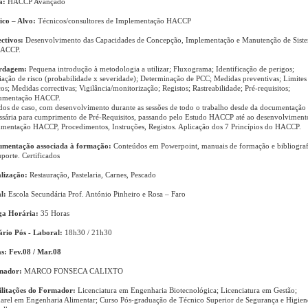
a:
HACCP Avançado
ico – Alvo:
Técnicos/consultores de Implementação HACCP
ctivos:
Desenvolvimento das Capacidades de Concepção, Implementação e Manutenção de Sist
HACCP.
rdagem:
Pequena introdução à metodologia a utilizar; Fluxograma; Identificação de perigos;
iação de risco (probabilidade x severidade); Determinação de PCC; Medidas preventivas; Limites
icos; Medidas correctivas; Vigilância/monitorização; Registos; Rastreabilidade; Pré-requisitos;
umentação HACCP.
dos de caso, com desenvolvimento durante as sessões de todo o trabalho desde da documentação
ssária para cumprimento de Pré-Requisitos, passando pelo Estudo HACCP até ao desenvolviment
mentação HACCP, Procedimentos, Instruções, Registos. Aplicação dos 7 Princípios do HACCP.
mentação associada à formação:
Conteúdos em Powerpoint, manuais de formação e bibliograf
uporte. Certificados
lização:
Restauração, Pastelaria, Carnes, Pescado
l:
Escola Secundária Prof. António Pinheiro e Rosa – Faro
ga Horária:
35 Horas
rio Pós - Laboral:
18h30 / 21h30
s: Fev.08 / Mar.08
mador:
MARCO FONSECA CALIXTO
litações do Formador:
Licenciatura em Engenharia Biotecnológica; Licenciatura em Gestão;
arel em Engenharia Alimentar; Curso Pós-graduação de Técnico Superior de Segurança e Higien