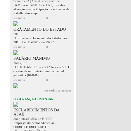
ComunicaÃ§Ã£o Ã s Seguradoras
A Portaria 14/2018 de 11-1, introduz
alterações na participação de acidentes de
trabalho dos empr...
ler mais
0
ORÃ‡AMENTO DO ESTADO
2018
Aprovado o Orçamento do Estado para
2018. Lei 114/2017 de 29-12.
ler mais
0
SALÃRIO MÃNIMO
580 â‚¬
O DL 156/2017 de 28-12 fixa em 580 €,
o valor da retribuição mínima mensal
garantida (RMMG),...
ler mais
0
ver todos os artigos
SEGURANÇA ALIMENTAR
ESCLARECIMENTOS DA
ASAE
SimplificaÃ§Ã£o do HACCP
Empresas do Sector Alimentar -
OBRIGATORIEDADE DE