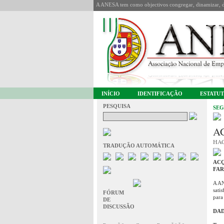
A ANESA tem como objectivos congregar, dinamizar, de
INÍCIO
IDENTIFICAÇÃO
ESTATU
PESQUISA
SEG
A
HAC
TRADUÇÃO AUTOMÁTICA
AC
FA
A AN
sati
FÓRUM
para
DE
DISCUSSÃO
DAD