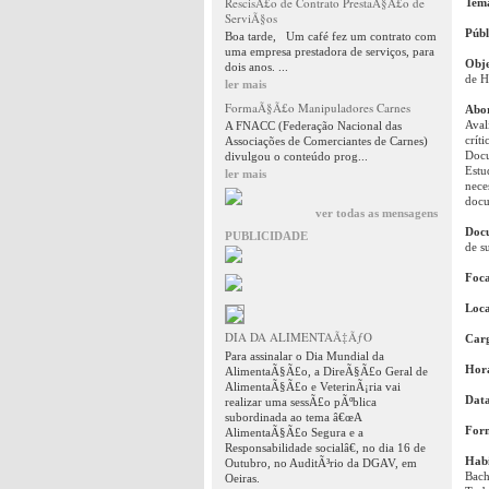
RescisÃ£o de Contrato PrestaÃ§Ã£o de
Tem
ServiÃ§os
Públ
Boa tarde, Um café fez um contrato com
uma empresa prestadora de serviços, para
Obje
dois anos. ...
de 
ler mais
FormaÃ§Ã£o Manipuladores Carnes
Abo
Aval
A FNACC (Federação Nacional das
crít
Associações de Comerciantes de Carnes)
Doc
divulgou o conteúdo prog...
Estu
ler mais
nece
docu
ver todas as mensagens
Docu
PUBLICIDADE
de s
Foca
Loca
DIA DA ALIMENTAÃ‡ÃƒO
Car
Para assinalar o Dia Mundial da
Horá
AlimentaÃ§Ã£o, a DireÃ§Ã£o Geral de
AlimentaÃ§Ã£o e VeterinÃ¡ria vai
Data
realizar uma sessÃ£o pÃºblica
subordinada ao tema â€œA
For
AlimentaÃ§Ã£o Segura e a
Responsabilidade socialâ€, no dia 16 de
Habi
Outubro, no AuditÃ³rio da DGAV, em
Bach
Oeiras.