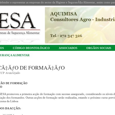
fender e representar as empresas do sector da Higiene e SeguranÃ§a Alimentar, assim como part
TOS
CÓDIGO DEONTOLÓGICO
ASSOCIADOS
ORGÃOS SOCIAIS
URANÇA ALIMENTAR
CÃ‡ÃƒO DE FORMAÃ‡ÃƒO
CP AvanÃ§ado
ÇÃO DE FORMAÇÃO
RO
ESA promoveu a primeira acção de formação com sucesso assegurado, considerando os níveis d
sfação dos formandos. Outras acções de formação serão realizadas, estando o próximo curso previ
 zona da Lisboa
OS DA ACÇÃO: