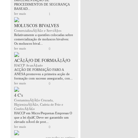
IMPLEMENTAÇÂO DE
PROCEDIMENTOS DE SEGURANÇA
BASEAD...
ler mais
1
MOLUSCOS BIVALVES
ComercializaÃ§Ã£o e ServiÃ§os
Relativamente a questões colocadas sobre
comercialização de moluscos bivalves:
Os moluscos bival...
ler mais
0
ACÃ‡ÃƒO DE FORMAÃ‡ÃƒO
HACCP AvanÃ§ado
ACÇÃO DE FORMAÇÃO FARO A
ANESA promoveu a primeira acção de
formação com sucesso assegurado, con...
ler mais
0
4 C's
ContaminaÃ§Ã£o Cruzada,
HigienizaÃ§Ã£o, Cadeia de Frio e
ConfecÃ§Ã£o
HACCP em Micro/Pequenas Empresas O
que a lei dizâ€¦ Deve ser garantido um
elevado nÃ­vel de prot...
ler mais
0
ver todos os artigos