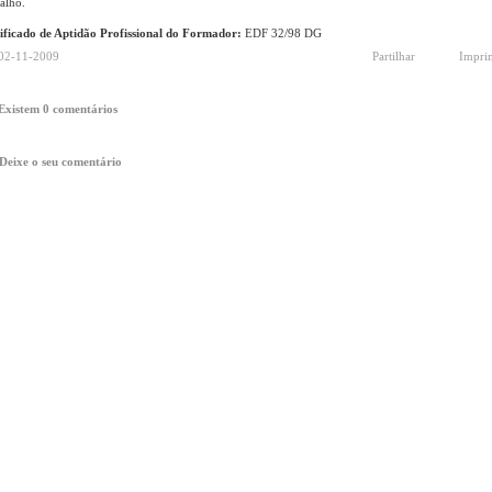
alho.
ificado de Aptidão Profissional do Formador:
EDF 32/98 DG
02-11-2009
Partilhar
Impri
Existem 0 comentários
Deixe o seu comentário