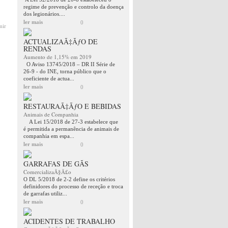
regime de prevenção e controlo da doença
dos legionários....
ler mais
0
mir
ACTUALIZAÃ‡ÃƒO DE
RENDAS
Aumento de 1,15% em 2019
O Aviso 13745/2018 – DR II Série de
26-9 - do INE, torna público que o
coeficiente de actua...
ler mais
0
RESTAURAÃ‡ÃƒO E BEBIDAS
Animais de Companhia
A Lei 15/2018 de 27-3 estabelece que
é permitida a permanência de animais de
companhia em espa...
ler mais
0
GARRAFAS DE GÃS
ComercializaÃ§Ã£o
O DL 5/2018 de 2-2 define os critérios
definidores do processo de receção e troca
de garrafas utiliz...
ler mais
0
ACIDENTES DE TRABALHO