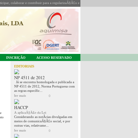
icipar, colaborar e contribuir para a regularizaÃ§Ã£o e coordenaÃ§Ã£o da sua actividade.
INSCRIÇÃO
ACESSO RESERVADO
EDITORIAIS
NP 4511 de 2012
Já se encontra homologada e publicada a
NP 4511 de 2012, Norma Portuguesa com
as regras específic...
ler mais
0
HACCP
A aplicaÃ§Ã£o da Lei
e
Considerando as notÃ­cias divulgadas em
sto
meios de comunicaÃ§Ã£o social, e por
outras vias, relativame...
ler mais
0