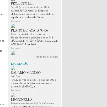
PROJECTO LEI
ServiÃ§os de Consultoria em HSA
A DirecÃ§Ã£o Geral da Empresa,
emas
elaborou um projecto-lei, no sentido de
regular a actividade de Consu...
ler mais
0
PLANO DE ACÃ‡ÃƒO 06
Plano de Actividades da Anesa
De acordo com o estipulado no n.Âº 1
o da
alÃ­nea b) do Art.Âº 14.Âº dos Estatutos da
ANESA â€“ AssociaÃ§...
ler mais
0
ia
ver todos os artigos
LEGISLAÇÃO
SALÃRIO MÃNIMO
600 â‚¬
O DL 117/2018 de 27-12 fixa em 600 €
o valor da retribuição mínima mensal
garantida (RMMG), a ...
ler mais
0
LEGIONELLA
Programa de PrevenÃ§Ã£o e Controlo
e no
A Lei 52/2018 de 20-8 estabeleceu o