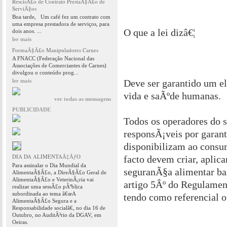
RescisÃ£o de Contrato PrestaÃ§Ã£o de
ServiÃ§os
Boa tarde, Um café fez um contrato com
uma empresa prestadora de serviços, para
O que a lei dizâ€¦
dois anos. ...
ler mais
FormaÃ§Ã£o Manipuladores Carnes
A FNACC (Federação Nacional das
Associações de Comerciantes de Carnes)
divulgou o conteúdo prog...
ler mais
Deve ser garantido um e
vida e saÃºde humanas.
ver todas as mensagens
PUBLICIDADE
Todos os operadores do 
responsÃ¡veis por garant
disponibilizam ao consum
DIA DA ALIMENTAÃ‡ÃƒO
facto devem criar, aplic
Para assinalar o Dia Mundial da
seguranÃ§a alimentar ba
AlimentaÃ§Ã£o, a DireÃ§Ã£o Geral de
AlimentaÃ§Ã£o e VeterinÃ¡ria vai
artigo 5Âº do Regulamen
realizar uma sessÃ£o pÃºblica
subordinada ao tema â€œA
tendo como referencial 
AlimentaÃ§Ã£o Segura e a
Responsabilidade socialâ€, no dia 16 de
Outubro, no AuditÃ³rio da DGAV, em
Oeiras.