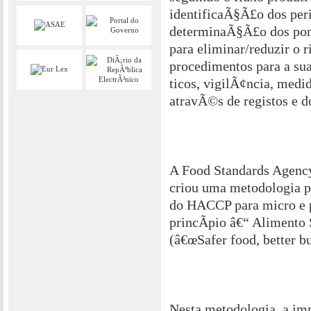
identificaÃ§Ã£o dos peri
determinaÃ§Ã£o dos pont
para eliminar/reduzir o 
procedimentos para a su
ticos, vigilÃ¢ncia, medi
atravÃ©s de registos e 
A Food Standards Agenc
criou uma metodologia p
do HACCP para micro e 
princÃ­pio â€“ Alimento
(â€œSafer food, better b
Nesta metodologia, a im