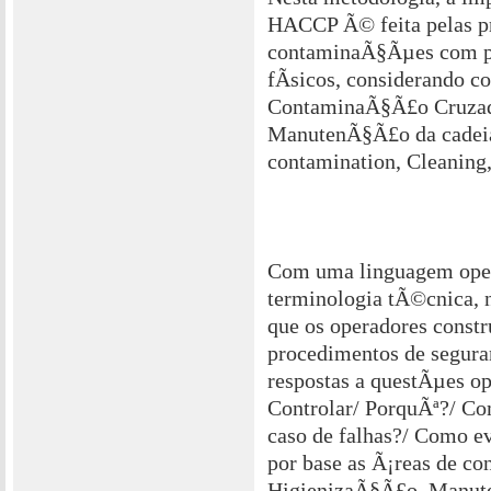
HACCP Ã© feita pelas p
contaminaÃ§Ãµes com pe
fÃ­sicos, considerando c
ContaminaÃ§Ã£o Cruzad
ManutenÃ§Ã£o da cadeia
contamination, Cleaning,
Com uma linguagem oper
terminologia tÃ©cnica, n
que os operadores constr
procedimentos de segura
respostas a questÃµes o
Controlar/ PorquÃª?/ C
caso de falhas?/ Como ev
por base as Ã¡reas de c
HigienizaÃ§Ã£o, Manute