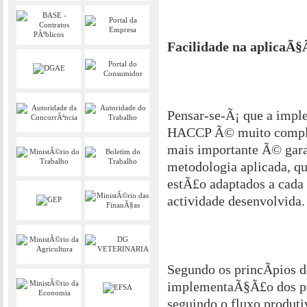
Facilidade na aplicaÃ
Pensar-se-Ã¡ que a impl
HACCP Ã© muito compli
mais importante Ã© gara
metodologia aplicada, q
estÃ£o adaptados a cada
actividade desenvolvida.
Segundo os princÃ­pios 
implementaÃ§Ã£o dos p
seguindo o fluxo produt