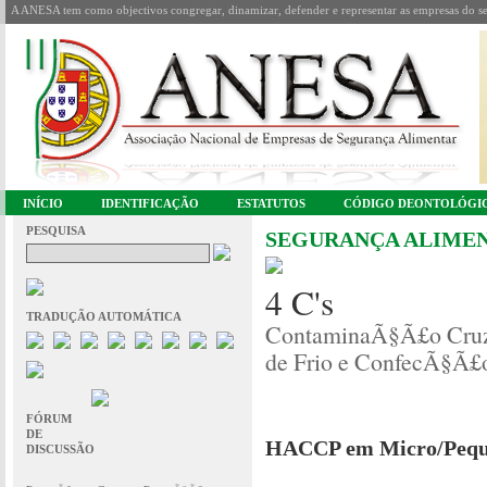
A ANESA tem como objectivos congregar, dinamizar, defender e representar as empresas do se
INÍCIO
IDENTIFICAÇÃO
ESTATUTOS
CÓDIGO DEONTOLÓGI
PESQUISA
SEGURANÇA ALIME
4 C's
TRADUÇÃO AUTOMÁTICA
ContaminaÃ§Ã£o Cruz
de Frio e ConfecÃ§Ã£
FÓRUM
DE
HACCP em Micro/Pequ
DISCUSSÃO