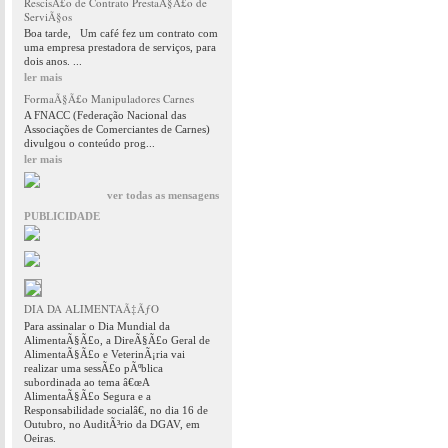
RescisÃ£o de Contrato PrestaÃ§Ã£o de
ServiÃ§os
Boa tarde, Um café fez um contrato com
uma empresa prestadora de serviços, para
dois anos. ...
ler mais
FormaÃ§Ã£o Manipuladores Carnes
A FNACC (Federação Nacional das
Associações de Comerciantes de Carnes)
divulgou o conteúdo prog...
ler mais
ver todas as mensagens
PUBLICIDADE
DIA DA ALIMENTAÃ‡ÃƒO
Para assinalar o Dia Mundial da
AlimentaÃ§Ã£o, a DireÃ§Ã£o Geral de
AlimentaÃ§Ã£o e VeterinÃ¡ria vai
realizar uma sessÃ£o pÃºblica
subordinada ao tema â€œA
AlimentaÃ§Ã£o Segura e a
Responsabilidade socialâ€, no dia 16 de
Outubro, no AuditÃ³rio da DGAV, em
Oeiras.