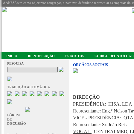
A ANESA tem como objectivos congregar, dinamizar, defender e representar as empresas do se
INÍCIO
IDENTIFICAÇÃO
ESTATUTOS
CÓDIGO DEONTOLÓGI
PESQUISA
ORGÃ£OS SOCIAIS
TRADUÇÃO AUTOMÁTICA
DIRECÇÃO
PRESIDÊNCIA:
HISA, LDA
Representante: Eng.º Nelson Tav
FÓRUM
VICE - PRESIDÊNCIA:
QTA – 
DE
DISCUSSÃO
Representante: Sr. João Reis
VOGAL:
CENTRALMED, L