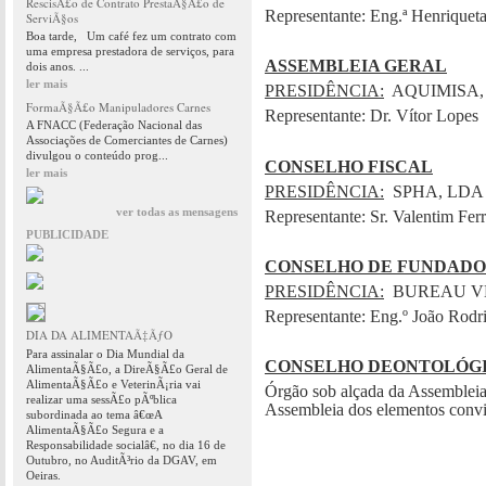
RescisÃ£o de Contrato PrestaÃ§Ã£o de
Representante: Eng.ª Henriquet
ServiÃ§os
Boa tarde, Um café fez um contrato com
uma empresa prestadora de serviços, para
ASSEMBLEIA GERAL
dois anos. ...
ler mais
PRESIDÊNCIA:
AQUIMISA,
FormaÃ§Ã£o Manipuladores Carnes
Representante: Dr. Vítor Lopes
A FNACC (Federação Nacional das
Associações de Comerciantes de Carnes)
divulgou o conteúdo prog...
CONSELHO FISCAL
ler mais
PRESIDÊNCIA:
SPHA, LDA
ver todas as mensagens
Representante: Sr. Valentim Ferr
PUBLICIDADE
CONSELHO DE FUNDADO
PRESIDÊNCIA:
BUREAU VE
Representante: Eng.º João Rodr
DIA DA ALIMENTAÃ‡ÃƒO
Para assinalar o Dia Mundial da
CONSELHO DEONTOLÓG
AlimentaÃ§Ã£o, a DireÃ§Ã£o Geral de
AlimentaÃ§Ã£o e VeterinÃ¡ria vai
Órgão sob alçada da Assembleia
realizar uma sessÃ£o pÃºblica
Assembleia dos elementos convi
subordinada ao tema â€œA
AlimentaÃ§Ã£o Segura e a
Responsabilidade socialâ€, no dia 16 de
Outubro, no AuditÃ³rio da DGAV, em
Oeiras.