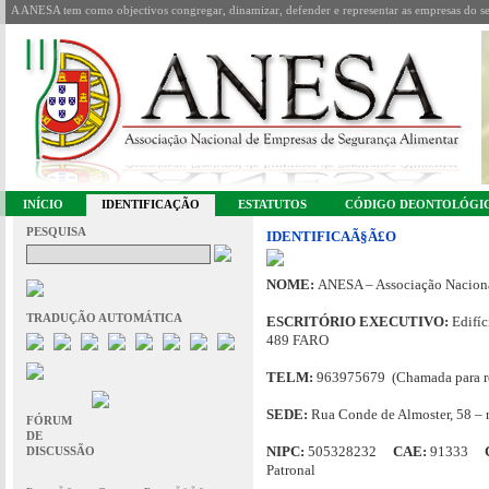
A ANESA tem como objectivos congregar, dinamizar, defender e representar as empresas do se
INÍCIO
IDENTIFICAÇÃO
ESTATUTOS
CÓDIGO DEONTOLÓGI
PESQUISA
IDENTIFICAÃ§Ã£O
NOME:
ANESA – Associação Naciona
TRADUÇÃO AUTOMÁTICA
ESCRITÓRIO EXECUTIVO:
Edifíc
489 FARO
TELM:
963975679 (Chamada para re
SEDE:
Rua Conde de Almoster, 58 – 
FÓRUM
DE
NIPC:
505328232
CAE:
91333
DISCUSSÃO
Patronal