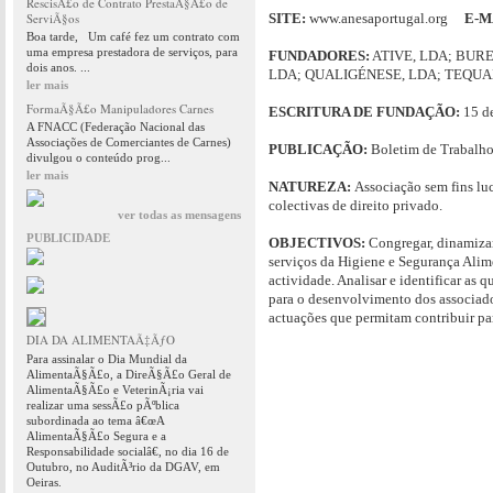
RescisÃ£o de Contrato PrestaÃ§Ã£o de
ServiÃ§os
SITE:
www.anesaportugal.org
E-M
Boa tarde, Um café fez um contrato com
uma empresa prestadora de serviços, para
FUNDADORES:
ATIVE, LDA; BUR
dois anos. ...
LDA; QUALIGÉNESE, LDA; TEQUA
ler mais
FormaÃ§Ã£o Manipuladores Carnes
ESCRITURA DE FUNDAÇÃO:
15 de
A FNACC (Federação Nacional das
Associações de Comerciantes de Carnes)
PUBLICAÇÃO:
Boletim de Trabalho 
divulgou o conteúdo prog...
ler mais
NATUREZA:
Associação sem fins luc
colectivas de direito privado.
ver todas as mensagens
PUBLICIDADE
OBJECTIVOS:
Congregar, dinamizar
serviços da Higiene e Segurança Alime
actividade. Analisar e identificar as 
para o desenvolvimento dos associado
actuações que permitam contribuir pa
DIA DA ALIMENTAÃ‡ÃƒO
Para assinalar o Dia Mundial da
AlimentaÃ§Ã£o, a DireÃ§Ã£o Geral de
AlimentaÃ§Ã£o e VeterinÃ¡ria vai
realizar uma sessÃ£o pÃºblica
subordinada ao tema â€œA
AlimentaÃ§Ã£o Segura e a
Responsabilidade socialâ€, no dia 16 de
Outubro, no AuditÃ³rio da DGAV, em
Oeiras.