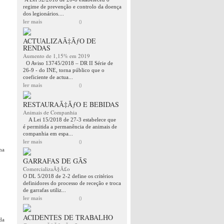
regime de prevenção e controlo da doença
dos legionários....
ler mais
0
ACTUALIZAÃ‡ÃƒO DE
RENDAS
Aumento de 1,15% em 2019
O Aviso 13745/2018 – DR II Série de
26-9 - do INE, torna público que o
coeficiente de actua...
ler mais
0
.
RESTAURAÃ‡ÃƒO E BEBIDAS
Animais de Companhia
A Lei 15/2018 de 27-3 estabelece que
é permitida a permanência de animais de
companhia em espa...
ler mais
0
ma
GARRAFAS DE GÃS
ComercializaÃ§Ã£o
O DL 5/2018 de 2-2 define os critérios
definidores do processo de receção e troca
de garrafas utiliz...
ler mais
0
ACIDENTES DE TRABALHO
da