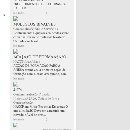
IMPLEMENTAÇÂO DE
PROCEDIMENTOS DE SEGURANÇA
BASEAD...
ler mais
1
»
MOLUSCOS BIVALVES
ComercializaÃ§Ã£o e ServiÃ§os
Relativamente a questões colocadas sobre
comercialização de moluscos bivalves:
Os moluscos bival...
ler mais
0
ACÃ‡ÃƒO DE FORMAÃ‡ÃƒO
HACCP AvanÃ§ado
ACÇÃO DE FORMAÇÃO FARO A
ANESA promoveu a primeira acção de
formação com sucesso assegurado, con...
ler mais
0
4 C's
ContaminaÃ§Ã£o Cruzada,
HigienizaÃ§Ã£o, Cadeia de Frio e
ConfecÃ§Ã£o
HACCP em Micro/Pequenas Empresas O
que a lei dizâ€¦ Deve ser garantido um
elevado nÃ­vel de prot...
ler mais
0
ver todos os artigos