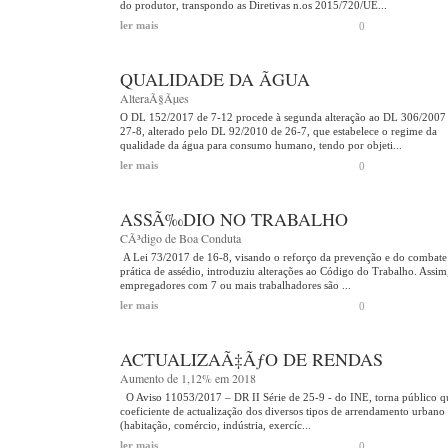
do produtor, transpondo as Diretivas n.os 2015/720/UE...
ler mais
0
QUALIDADE DA ÃGUA
AlteraÃ§Ãµes
O DL 152/2017 de 7-12 procede à segunda alteração ao DL 306/2007
27-8, alterado pelo DL 92/2010 de 26-7, que estabelece o regime da
qualidade da água para consumo humano, tendo por objeti...
ler mais
0
ASSÃ‰DIO NO TRABALHO
CÃ³digo de Boa Conduta
A Lei 73/2017 de 16-8, visando o reforço da prevenção e do combate
prática de assédio, introduziu alterações ao Código do Trabalho. Assim
empregadores com 7 ou mais trabalhadores são ...
ler mais
0
ACTUALIZAÃ‡ÃƒO DE RENDAS
Aumento de 1,12% em 2018
O Aviso 11053/2017 – DR II Série de 25-9 - do INE, torna público q
coeficiente de actualização dos diversos tipos de arrendamento urbano
(habitação, comércio, indústria, exercíc...
ler mais
0