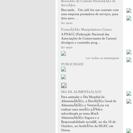
RescisÃ£o de Contrato PrestaÃ§Ã£o de
ServiÃ§os
Boa tarde, Um café fez um contrato com
uma empresa prestadora de serviços, para
dois anos. ...
ler mais
FormaÃ§Ã£o Manipuladores Carnes
A FNACC (Federação Nacional das
Associações de Comerciantes de Carnes)
divulgou o conteúdo prog...
ler mais
ver todas as mensagens
PUBLICIDADE
DIA DA ALIMENTAÃ‡ÃƒO
Para assinalar o Dia Mundial da
AlimentaÃ§Ã£o, a DireÃ§Ã£o Geral de
AlimentaÃ§Ã£o e VeterinÃ¡ria vai
realizar uma sessÃ£o pÃºblica
subordinada ao tema â€œA
AlimentaÃ§Ã£o Segura e a
Responsabilidade socialâ€, no dia 16 de
Outubro, no AuditÃ³rio da DGAV, em
Oeiras.