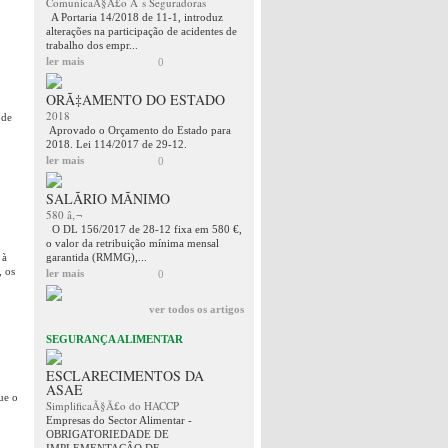
ComunicaÃ§Ã£o Ã s Seguradoras
A Portaria 14/2018 de 11-1, introduz
alterações na participação de acidentes de
trabalho dos empr...
ler mais
0
ORÃ‡AMENTO DO ESTADO
2018
 de
Aprovado o Orçamento do Estado para
2018. Lei 114/2017 de 29-12.
ler mais
0
SALÃRIO MÃNIMO
580 â‚¬
O DL 156/2017 de 28-12 fixa em 580 €,
o valor da retribuição mínima mensal
 à
garantida (RMMG),...
, os
ler mais
0
ver todos os artigos
SEGURANÇA ALIMENTAR
ESCLARECIMENTOS DA
ASAE
ue o
SimplificaÃ§Ã£o do HACCP
Empresas do Sector Alimentar -
OBRIGATORIEDADE DE