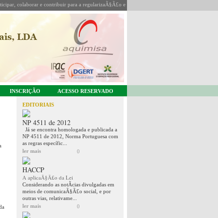
icipar, colaborar e contribuir para a regularizaÃ§Ã£o e coordenaÃ§Ã£o da sua actividade.
INSCRIÇÃO
ACESSO RESERVADO
EDITORIAIS
NP 4511 de 2012
Já se encontra homologada e publicada a
NP 4511 de 2012, Norma Portuguesa com
as regras específic...
a
ler mais
0
HACCP
A aplicaÃ§Ã£o da Lei
Considerando as notÃ­cias divulgadas em
meios de comunicaÃ§Ã£o social, e por
outras vias, relativame...
ler mais
0
da