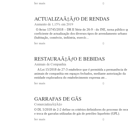
ler mais
0
ACTUALIZAÃ‡ÃƒO DE RENDAS
Aumento de 1,15% em 2019
O Aviso 13745/2018 – DR II Série de 26-9 - do INE, torna público q
coeficiente de actualização dos diversos tipos de arrendamento urbano
(habitação, comércio, indústria, exercíc...
ler mais
0
RESTAURAÃ‡ÃƒO E BEBIDAS
Animais de Companhia
A Lei 15/2018 de 27-3 estabelece que é permitida a permanência de
animais de companhia em espaços fechados, mediante autorização da
entidade exploradora do estabelecimento expressa atr...
ler mais
0
GARRAFAS DE GÃS
ComercializaÃ§Ã£o
O DL 5/2018 de 2-2 define os critérios definidores do processo de rec
e troca de garrafas utilizadas de gás de petróleo liquefeito (GPL).
ler mais
0