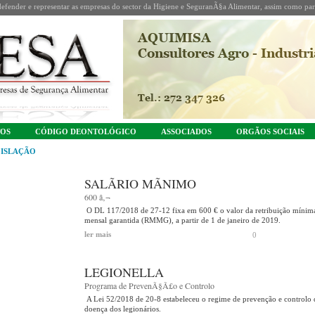
fender e representar as empresas do sector da Higiene e SeguranÃ§a Alimentar, assim como part
TOS
CÓDIGO DEONTOLÓGICO
ASSOCIADOS
ORGÃOS SOCIAIS
ISLAÇÃO
SALÃRIO MÃNIMO
600 â‚¬
O DL 117/2018 de 27-12 fixa em 600 € o valor da retribuição mínim
mensal garantida (RMMG), a partir de 1 de janeiro de 2019.
ler mais
0
LEGIONELLA
Programa de PrevenÃ§Ã£o e Controlo
A Lei 52/2018 de 20-8 estabeleceu o regime de prevenção e controlo 
doença dos legionários.