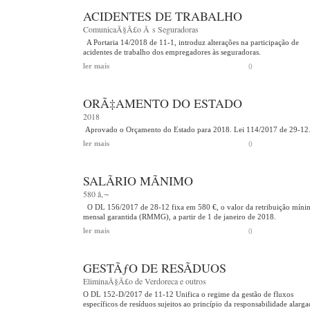
ACIDENTES DE TRABALHO
ComunicaÃ§Ã£o Ã s Seguradoras
A Portaria 14/2018 de 11-1, introduz alterações na participação de
acidentes de trabalho dos empregadores às seguradoras.
ler mais
0
ORÃ‡AMENTO DO ESTADO
2018
Aprovado o Orçamento do Estado para 2018. Lei 114/2017 de 29-12
ler mais
0
SALÃRIO MÃNIMO
580 â‚¬
O DL 156/2017 de 28-12 fixa em 580 €, o valor da retribuição míni
mensal garantida (RMMG), a partir de 1 de janeiro de 2018.
ler mais
0
GESTÃƒO DE RESÃDUOS
EliminaÃ§Ã£o de Verdoreca e outros
O DL 152-D/2017 de 11-12 Unifica o regime da gestão de fluxos
específicos de resíduos sujeitos ao princípio da responsabilidade alarga