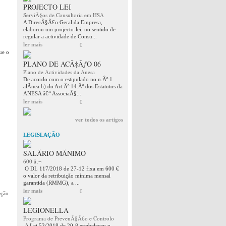
PROJECTO LEI
ServiÃ§os de Consultoria em HSA
A DirecÃ§Ã£o Geral da Empresa,
elaborou um projecto-lei, no sentido de
regular a actividade de Consu...
ler mais
0
ue o
PLANO DE ACÃ‡ÃƒO 06
Plano de Actividades da Anesa
De acordo com o estipulado no n.Âº 1
alÃ­nea b) do Art.Âº 14.Âº dos Estatutos da
ANESA â€“ AssociaÃ§...
ler mais
0
ver todos os artigos
LEGISLAÇÃO
SALÃRIO MÃNIMO
600 â‚¬
O DL 117/2018 de 27-12 fixa em 600 €
o valor da retribuição mínima mensal
garantida (RMMG), a ...
ler mais
0
eção
LEGIONELLA
Programa de PrevenÃ§Ã£o e Controlo
A Lei 52/2018 de 20-8 estabeleceu o