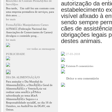
RescisÃ£o de Contrato PrestaÃ§Ã£o de
autorização da ent
ServiÃ§os
estabelecimento ex
Boa tarde, Um café fez um contrato com
uma empresa prestadora de serviços, para
visível afixado à e
dois anos. ...
ler mais
sendo sempre perm
FormaÃ§Ã£o Manipuladores Carnes
cães de assistênci
A FNACC (Federação Nacional das
Associações de Comerciantes de Carnes)
obrigações legais p
divulgou o conteúdo prog...
destes animais.
ler mais
ver todas as mensagens
PUBLICIDADE
27-03-2018
Existem 0 comentários
DIA DA ALIMENTAÃ‡ÃƒO
Deixe o seu comentário
Para assinalar o Dia Mundial da
AlimentaÃ§Ã£o, a DireÃ§Ã£o Geral de
AlimentaÃ§Ã£o e VeterinÃ¡ria vai
realizar uma sessÃ£o pÃºblica
subordinada ao tema â€œA
AlimentaÃ§Ã£o Segura e a
Responsabilidade socialâ€, no dia 16 de
Outubro, no AuditÃ³rio da DGAV, em
Oeiras.