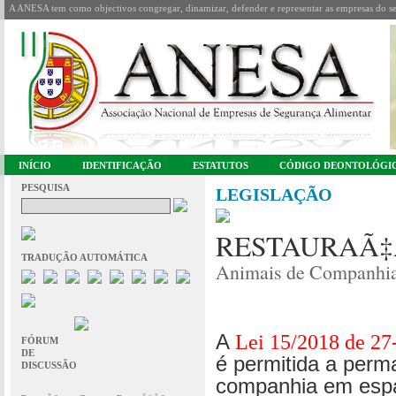
A ANESA tem como objectivos congregar, dinamizar, defender e representar as empresas do se
INÍCIO
IDENTIFICAÇÃO
ESTATUTOS
CÓDIGO DEONTOLÓGI
PESQUISA
LEGISLAÇÃO
RESTAURAÃ‡
TRADUÇÃO AUTOMÁTICA
Animais de Companhi
A
Lei 15/2018 de 27
FÓRUM
DE
é permitida a perm
DISCUSSÃO
companhia em espa