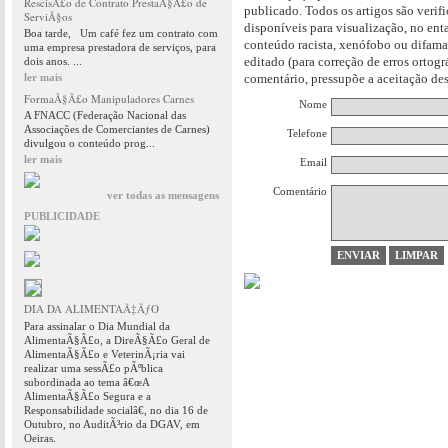
RescisÃ£o de Contrato PrestaÃ§Ã£o de
publicado. Todos os artigos são verif
ServiÃ§os
disponíveis para visualização, no en
Boa tarde, Um café fez um contrato com
conteúdo racista, xenófobo ou difama
uma empresa prestadora de serviços, para
editado (para correção de erros ortog
dois anos. ...
ler mais
comentário, pressupõe a aceitação des
FormaÃ§Ã£o Manipuladores Carnes
Nome
A FNACC (Federação Nacional das
Associações de Comerciantes de Carnes)
Telefone
divulgou o conteúdo prog...
ler mais
Email
Comentário
ver todas as mensagens
PUBLICIDADE
DIA DA ALIMENTAÃ‡ÃƒO
Para assinalar o Dia Mundial da
AlimentaÃ§Ã£o, a DireÃ§Ã£o Geral de
AlimentaÃ§Ã£o e VeterinÃ¡ria vai
realizar uma sessÃ£o pÃºblica
subordinada ao tema â€œA
AlimentaÃ§Ã£o Segura e a
Responsabilidade socialâ€, no dia 16 de
Outubro, no AuditÃ³rio da DGAV, em
Oeiras.