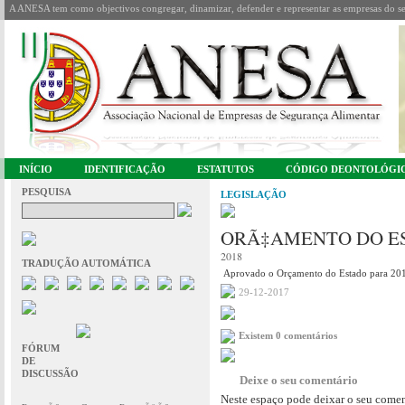
A ANESA tem como objectivos congregar, dinamizar, defender e representar as empresas do se
INÍCIO
IDENTIFICAÇÃO
ESTATUTOS
CÓDIGO DEONTOLÓGI
PESQUISA
LEGISLAÇÃO
ORÃ‡AMENTO DO E
2018
TRADUÇÃO AUTOMÁTICA
Aprovado o Orçamento do Estado para 20
29-12-2017
Existem 0 comentários
FÓRUM
DE
DISCUSSÃO
Deixe o seu comentário
Neste espaço pode deixar o seu comen