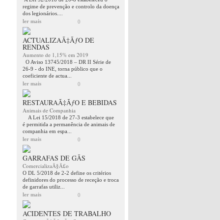
regime de prevenção e controlo da doença
dos legionários....
ler mais
0
ACTUALIZAÃ‡ÃƒO DE
RENDAS
Aumento de 1,15% em 2019
O Aviso 13745/2018 – DR II Série de
26-9 - do INE, torna público que o
coeficiente de actua...
ler mais
0
RESTAURAÃ‡ÃƒO E BEBIDAS
Animais de Companhia
A Lei 15/2018 de 27-3 estabelece que
é permitida a permanência de animais de
companhia em espa...
ler mais
0
GARRAFAS DE GÃS
ComercializaÃ§Ã£o
O DL 5/2018 de 2-2 define os critérios
definidores do processo de receção e troca
de garrafas utiliz...
ler mais
0
ACIDENTES DE TRABALHO