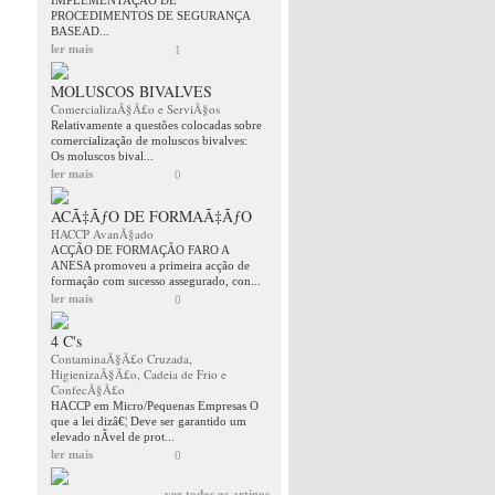
IMPLEMENTAÇÂO DE
PROCEDIMENTOS DE SEGURANÇA
BASEAD...
ler mais
1
MOLUSCOS BIVALVES
ComercializaÃ§Ã£o e ServiÃ§os
Relativamente a questões colocadas sobre
comercialização de moluscos bivalves:
Os moluscos bival...
ler mais
0
ACÃ‡ÃƒO DE FORMAÃ‡ÃƒO
HACCP AvanÃ§ado
ACÇÃO DE FORMAÇÃO FARO A
ANESA promoveu a primeira acção de
formação com sucesso assegurado, con...
ler mais
0
4 C's
ContaminaÃ§Ã£o Cruzada,
HigienizaÃ§Ã£o, Cadeia de Frio e
ConfecÃ§Ã£o
HACCP em Micro/Pequenas Empresas O
que a lei dizâ€¦ Deve ser garantido um
elevado nÃ­vel de prot...
ler mais
0
ver todos os artigos