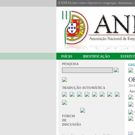
A ANESA tem como objectivos congregar, dinamizar, de
INÍCIO
IDENTIFICAÇÃO
ESTATU
PESQUISA
LEG
O
201
TRADUÇÃO AUTOMÁTICA
Apro
FÓRUM
DE
DISCUSSÃO