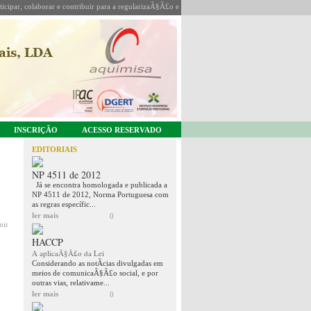
icipar, colaborar e contribuir para a regularizaÃ§Ã£o e coordenaÃ§Ã£o da sua actividade.
INSCRIÇÃO
ACESSO RESERVADO
EDITORIAIS
NP 4511 de 2012
Já se encontra homologada e publicada a
NP 4511 de 2012, Norma Portuguesa com
as regras específic...
ler mais
0
mir
HACCP
A aplicaÃ§Ã£o da Lei
Considerando as notÃ­cias divulgadas em
meios de comunicaÃ§Ã£o social, e por
outras vias, relativame...
ler mais
0