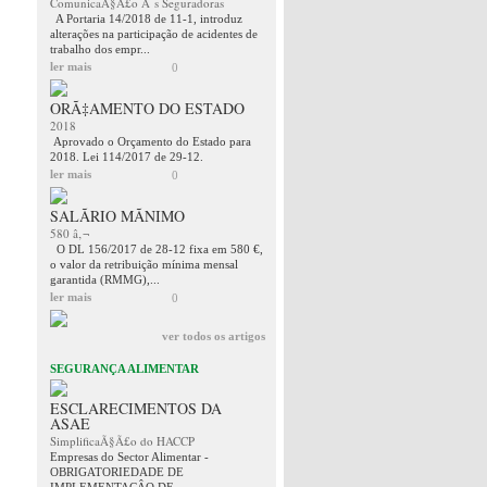
ComunicaÃ§Ã£o Ã s Seguradoras
A Portaria 14/2018 de 11-1, introduz
alterações na participação de acidentes de
trabalho dos empr...
ler mais
0
ORÃ‡AMENTO DO ESTADO
2018
Aprovado o Orçamento do Estado para
2018. Lei 114/2017 de 29-12.
ler mais
0
SALÃRIO MÃNIMO
580 â‚¬
O DL 156/2017 de 28-12 fixa em 580 €,
o valor da retribuição mínima mensal
garantida (RMMG),...
ler mais
0
ver todos os artigos
SEGURANÇA ALIMENTAR
ESCLARECIMENTOS DA
ASAE
SimplificaÃ§Ã£o do HACCP
Empresas do Sector Alimentar -
OBRIGATORIEDADE DE