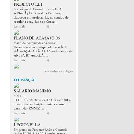
PROJECTO LEI
ServiÃ§os de Consultoria em HSA
A DirecÃ§Ã£o Geral da Empresa,
elaborou um projecto-lei, no sentido de
regular a actividade de Consu...
ler mais
0
PLANO DE ACÃ‡ÃƒO 06
Plano de Actividades da Anesa
De acordo com o estipulado no n.Âº 1
alÃ­nea b) do Art.Âº 14.Âº dos Estatutos da
ANESA â€“ AssociaÃ§...
ler mais
0
ver todos os artigos
LEGISLAÇÃO
SALÃRIO MÃNIMO
600 â‚¬
O DL 117/2018 de 27-12 fixa em 600 €
o valor da retribuição mínima mensal
garantida (RMMG), a ...
ler mais
0
LEGIONELLA
Programa de PrevenÃ§Ã£o e Controlo
A Lei 52/2018 de 20-8 estabeleceu o