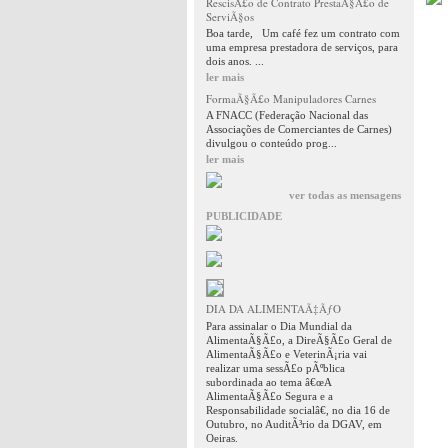
RescisÃ£o de Contrato PrestaÃ§Ã£o de
ServiÃ§os
Boa tarde, Um café fez um contrato com
uma empresa prestadora de serviços, para
dois anos. ...
ler mais
FormaÃ§Ã£o Manipuladores Carnes
A FNACC (Federação Nacional das
Associações de Comerciantes de Carnes)
divulgou o conteúdo prog...
ler mais
ver todas as mensagens
PUBLICIDADE
DIA DA ALIMENTAÃ‡ÃƒO
Para assinalar o Dia Mundial da
AlimentaÃ§Ã£o, a DireÃ§Ã£o Geral de
AlimentaÃ§Ã£o e VeterinÃ¡ria vai
realizar uma sessÃ£o pÃºblica
subordinada ao tema â€œA
AlimentaÃ§Ã£o Segura e a
Responsabilidade socialâ€, no dia 16 de
Outubro, no AuditÃ³rio da DGAV, em
Oeiras.