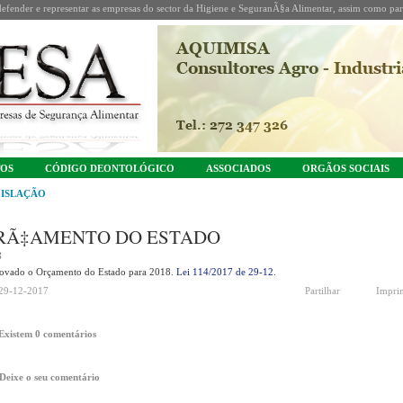
fender e representar as empresas do sector da Higiene e SeguranÃ§a Alimentar, assim como part
TOS
CÓDIGO DEONTOLÓGICO
ASSOCIADOS
ORGÃOS SOCIAIS
ISLAÇÃO
RÃ‡AMENTO DO ESTADO
8
vado o Orçamento do Estado para 2018.
Lei 114/2017 de 29-12
.
29-12-2017
Partilhar
Impri
Existem 0 comentários
Deixe o seu comentário