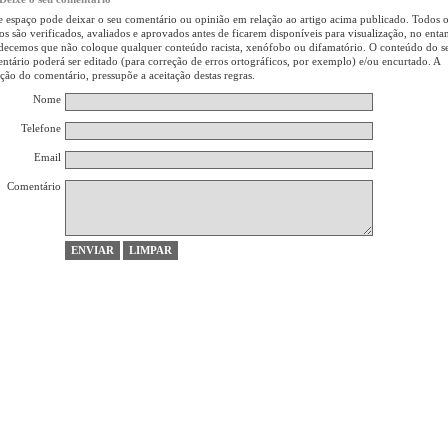
e espaço pode deixar o seu comentário ou opinião em relação ao artigo acima publicado. Todos 
gos são verificados, avaliados e aprovados antes de ficarem disponíveis para visualização, no enta
decemos que não coloque qualquer conteúdo racista, xenófobo ou difamatório. O conteúdo do s
ntário poderá ser editado (para correção de erros ortográficos, por exemplo) e/ou encurtado. A
rção do comentário, pressupõe a aceitação destas regras.
Nome
Telefone
Email
Comentário