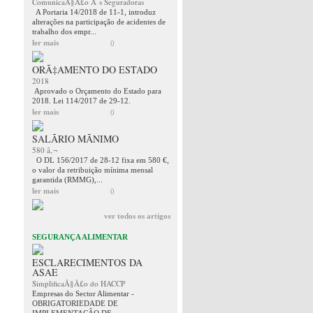
ComunicaÃ§Ã£o Ã s Seguradoras
A Portaria 14/2018 de 11-1, introduz
alterações na participação de acidentes de
trabalho dos empr...
ler mais
0
ORÃ‡AMENTO DO ESTADO
2018
Aprovado o Orçamento do Estado para
2018. Lei 114/2017 de 29-12.
ler mais
0
SALÃRIO MÃNIMO
580 â‚¬
O DL 156/2017 de 28-12 fixa em 580 €,
o valor da retribuição mínima mensal
garantida (RMMG),...
ler mais
0
ver todos os artigos
SEGURANÇA ALIMENTAR
ESCLARECIMENTOS DA
ASAE
SimplificaÃ§Ã£o do HACCP
Empresas do Sector Alimentar -
OBRIGATORIEDADE DE