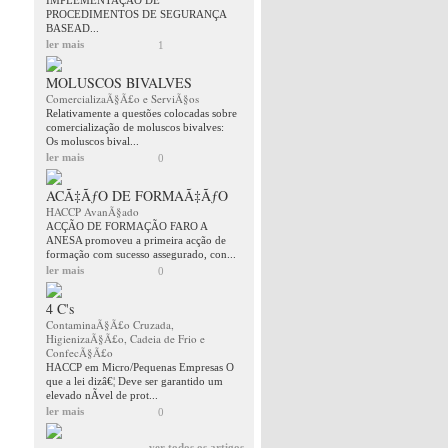
IMPLEMENTAÇÂO DE
PROCEDIMENTOS DE SEGURANÇA
BASEAD...
ler mais
1
MOLUSCOS BIVALVES
ComercializaÃ§Ã£o e ServiÃ§os
Relativamente a questões colocadas sobre
comercialização de moluscos bivalves:
Os moluscos bival...
ler mais
0
ACÃ‡ÃƒO DE FORMAÃ‡ÃƒO
HACCP AvanÃ§ado
ACÇÃO DE FORMAÇÃO FARO A
ANESA promoveu a primeira acção de
formação com sucesso assegurado, con...
ler mais
0
4 C's
ContaminaÃ§Ã£o Cruzada,
HigienizaÃ§Ã£o, Cadeia de Frio e
ConfecÃ§Ã£o
HACCP em Micro/Pequenas Empresas O
que a lei dizâ€¦ Deve ser garantido um
elevado nÃ­vel de prot...
ler mais
0
ver todos os artigos