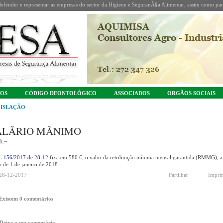
fender e representar as empresas do sector da Higiene e SeguranÃ§a Alimentar, assim como part
TOS
CÓDIGO DEONTOLÓGICO
ASSOCIADOS
ORGÃOS SOCIAIS
ISLAÇÃO
ALÃRIO MÃNIMO
â‚¬
 156/2017 de 28-12
fixa em 580 €, o valor da retribuição mínima mensal garantida (RMMG), a
ir de 1 de janeiro de 2018.
28-12-2017
Partilhar
Impri
Existem 0 comentários
Deixe o seu comentário