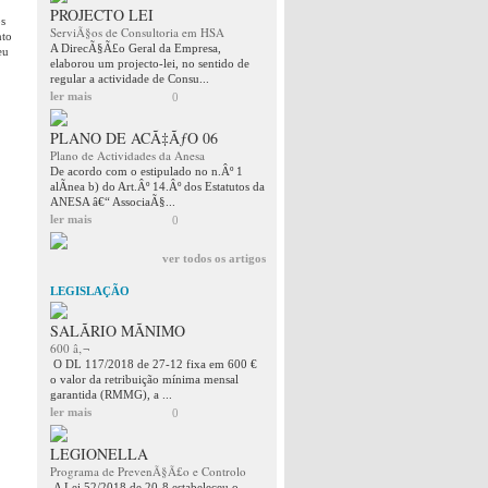
PROJECTO LEI
os
ServiÃ§os de Consultoria em HSA
nto
A DirecÃ§Ã£o Geral da Empresa,
eu
elaborou um projecto-lei, no sentido de
regular a actividade de Consu...
ler mais
0
PLANO DE ACÃ‡ÃƒO 06
Plano de Actividades da Anesa
De acordo com o estipulado no n.Âº 1
alÃ­nea b) do Art.Âº 14.Âº dos Estatutos da
ANESA â€“ AssociaÃ§...
ler mais
0
ver todos os artigos
LEGISLAÇÃO
SALÃRIO MÃNIMO
600 â‚¬
O DL 117/2018 de 27-12 fixa em 600 €
o valor da retribuição mínima mensal
garantida (RMMG), a ...
ler mais
0
LEGIONELLA
Programa de PrevenÃ§Ã£o e Controlo
A Lei 52/2018 de 20-8 estabeleceu o