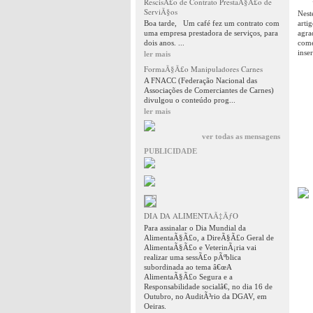
RescisÃ£o de Contrato PrestaÃ§Ã£o de
ServiÃ§os
Nest
Boa tarde, Um café fez um contrato com
arti
uma empresa prestadora de serviços, para
agra
dois anos. ...
come
inse
ler mais
FormaÃ§Ã£o Manipuladores Carnes
A FNACC (Federação Nacional das
Associações de Comerciantes de Carnes)
divulgou o conteúdo prog...
ler mais
ver todas as mensagens
PUBLICIDADE
DIA DA ALIMENTAÃ‡ÃƒO
Para assinalar o Dia Mundial da
AlimentaÃ§Ã£o, a DireÃ§Ã£o Geral de
AlimentaÃ§Ã£o e VeterinÃ¡ria vai
realizar uma sessÃ£o pÃºblica
subordinada ao tema â€œA
AlimentaÃ§Ã£o Segura e a
Responsabilidade socialâ€, no dia 16 de
Outubro, no AuditÃ³rio da DGAV, em
Oeiras.