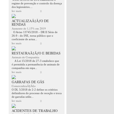
regime de prevenção e controlo da doença
dos legionários....
ler mais
0
ACTUALIZAÃ‡ÃƒO DE
RENDAS
Aumento de 1,15% em 2019
O Aviso 13745/2018 – DR II Série de
26-9 - do INE, torna público que o
coeficiente de actua...
ler mais
0
RESTAURAÃ‡ÃƒO E BEBIDAS
Animais de Companhia
A Lei 15/2018 de 27-3 estabelece que
é permitida a permanência de animais de
companhia em espa...
ler mais
0
GARRAFAS DE GÃS
ComercializaÃ§Ã£o
O DL 5/2018 de 2-2 define os critérios
definidores do processo de receção e troca
de garrafas utiliz...
ler mais
0
ACIDENTES DE TRABALHO