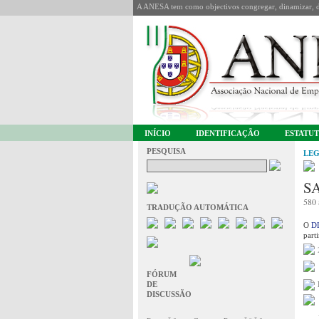
A ANESA tem como objectivos congregar, dinamizar, de
INÍCIO
IDENTIFICAÇÃO
ESTATU
PESQUISA
LEG
S
580 
TRADUÇÃO AUTOMÁTICA
O
DL
part
FÓRUM
DE
DISCUSSÃO