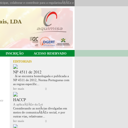
icipar, colaborar e contribuir para a regularizaÃ§Ã£o e coordenaÃ§Ã£o da sua actividade.
INSCRIÇÃO
ACESSO RESERVADO
EDITORIAIS
NP 4511 de 2012
Já se encontra homologada e publicada a
NP 4511 de 2012, Norma Portuguesa com
as regras específic...
ler mais
0
HACCP
mir
A aplicaÃ§Ã£o da Lei
Considerando as notÃ­cias divulgadas em
meios de comunicaÃ§Ã£o social, e por
outras vias, relativame...
ler mais
0