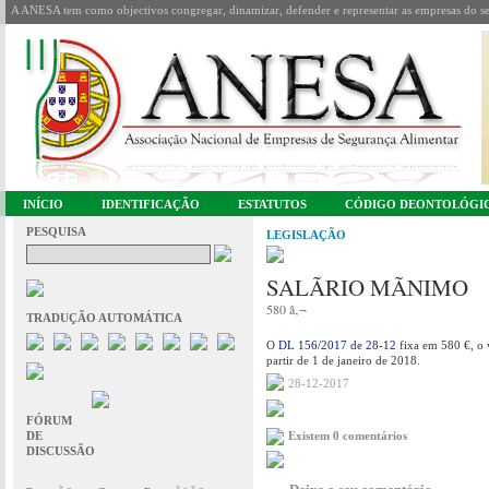
A ANESA tem como objectivos congregar, dinamizar, defender e representar as empresas do se
INÍCIO
IDENTIFICAÇÃO
ESTATUTOS
CÓDIGO DEONTOLÓGI
PESQUISA
LEGISLAÇÃO
SALÃRIO MÃNIMO
580 â‚¬
TRADUÇÃO AUTOMÁTICA
O
DL 156/2017 de 28-12
fixa em 580 €, o 
partir de 1 de janeiro de 2018.
28-12-2017
FÓRUM
DE
Existem 0 comentários
DISCUSSÃO