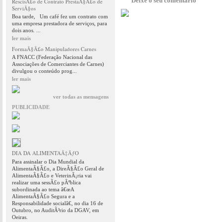
Deixe o seu comentário
RescisÃ£o de Contrato PrestaÃ§Ã£o de
ServiÃ§os
Boa tarde, Um café fez um contrato com
uma empresa prestadora de serviços, para
dois anos. ...
ler mais
FormaÃ§Ã£o Manipuladores Carnes
A FNACC (Federação Nacional das
Associações de Comerciantes de Carnes)
divulgou o conteúdo prog...
ler mais
ver todas as mensagens
PUBLICIDADE
DIA DA ALIMENTAÃ‡ÃƒO
Para assinalar o Dia Mundial da
AlimentaÃ§Ã£o, a DireÃ§Ã£o Geral de
AlimentaÃ§Ã£o e VeterinÃ¡ria vai
realizar uma sessÃ£o pÃºblica
subordinada ao tema â€œA
AlimentaÃ§Ã£o Segura e a
Responsabilidade socialâ€, no dia 16 de
Outubro, no AuditÃ³rio da DGAV, em
Oeiras.