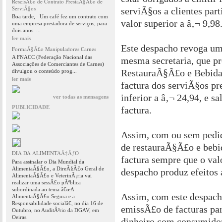
RescisÃ£o de Contrato PrestaÃ§Ã£o de
ServiÃ§os
serviÃ§os a clientes part
Boa tarde, Um café fez um contrato com
valor superior a â‚¬ 9,98
uma empresa prestadora de serviços, para
dois anos. ...
ler mais
Este despacho revoga um
FormaÃ§Ã£o Manipuladores Carnes
A FNACC (Federação Nacional das
mesma secretaria, que pr
Associações de Comerciantes de Carnes)
RestauraÃ§Ã£o e Bebidas
divulgou o conteúdo prog...
ler mais
factura dos serviÃ§os pr
inferior a â‚¬ 24,94, e sa
ver todas as mensagens
PUBLICIDADE
factura.
Assim, com ou sem pedid
de restauraÃ§Ã£o e bebi
DIA DA ALIMENTAÃ‡ÃƒO
factura sempre que o valo
Para assinalar o Dia Mundial da
AlimentaÃ§Ã£o, a DireÃ§Ã£o Geral de
despacho produz efeitos a
AlimentaÃ§Ã£o e VeterinÃ¡ria vai
realizar uma sessÃ£o pÃºblica
subordinada ao tema â€œA
Assim, com este despach
AlimentaÃ§Ã£o Segura e a
Responsabilidade socialâ€, no dia 16 de
emissÃ£o de facturas pa
Outubro, no AuditÃ³rio da DGAV, em
Oeiras.
dinheiro com consumidor