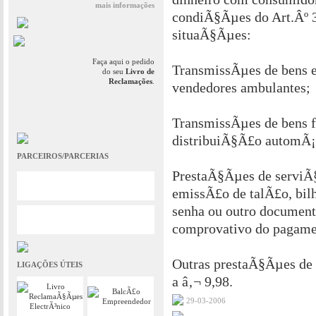
mais informações
condiÃ§Ãµes do Art.Âº 3
situaÃ§Ãµes:
Faça aqui o pedido
TransmissÃµes de bens ef
do seu
Livro de
Reclamações
.
vendedores ambulantes;
TransmissÃµes de bens f
distribuiÃ§Ã£o automÃ¡
PARCEIROS/PARCERIAS
PrestaÃ§Ãµes de serviÃ§
emissÃ£o de talÃ£o, bilh
senha ou outro document
comprovativo do pagame
Outras prestaÃ§Ãµes de s
LIGAÇÕES ÚTEIS
a â‚¬ 9,98.
29-03-2006