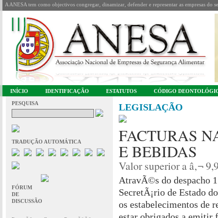
A ANESA tem como objectivos congregar, dinamizar, defender e representar as empresas do se
INÍCIO
IDENTIFICAÇÃO
ESTATUTOS
CÓDIGO DEONTOLÓGI
PESQUISA
LEGISLAÇÃO
FACTURAS N
TRADUÇÃO AUTOMÁTICA
E BEBIDAS
Valor superior a â‚¬ 9,
AtravÃ©s do despacho 1
FÓRUM
SecretÃ¡rio de Estado do
DE
DISCUSSÃO
os estabelecimentos de 
estar obrigados a emitir