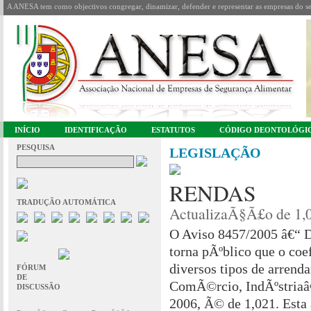
A ANESA tem como objectivos congregar, dinamizar, defender e representar as empresas do se
INÍCIO
IDENTIFICAÇÃO
ESTATUTOS
CÓDIGO DEONTOLÓGI
PESQUISA
LEGISLAÇÃO
RENDAS
TRADUÇÃO AUTOMÁTICA
ActualizaÃ§Ã£o de 1,
O Aviso 8457/2005 â€“ D
torna pÃºblico que o coe
diversos tipos de arren
FÓRUM
DE
ComÃ©rcio, IndÃºstriaâ€¦
DISCUSSÃO
2006, Ã© de 1,021. Esta