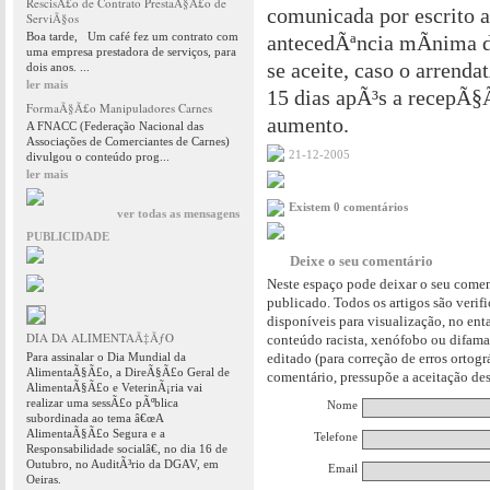
RescisÃ£o de Contrato PrestaÃ§Ã£o de
comunicada por escrito 
ServiÃ§os
Boa tarde, Um café fez um contrato com
antecedÃªncia mÃ­nima d
uma empresa prestadora de serviços, para
se aceite, caso o arrend
dois anos. ...
ler mais
15 dias apÃ³s a recepÃ
FormaÃ§Ã£o Manipuladores Carnes
aumento.
A FNACC (Federação Nacional das
Associações de Comerciantes de Carnes)
21-12-2005
divulgou o conteúdo prog...
ler mais
Existem 0 comentários
ver todas as mensagens
PUBLICIDADE
Deixe o seu comentário
Neste espaço pode deixar o seu comen
publicado. Todos os artigos são verif
disponíveis para visualização, no en
DIA DA ALIMENTAÃ‡ÃƒO
conteúdo racista, xenófobo ou difama
Para assinalar o Dia Mundial da
editado (para correção de erros ortog
AlimentaÃ§Ã£o, a DireÃ§Ã£o Geral de
comentário, pressupõe a aceitação des
AlimentaÃ§Ã£o e VeterinÃ¡ria vai
realizar uma sessÃ£o pÃºblica
Nome
subordinada ao tema â€œA
AlimentaÃ§Ã£o Segura e a
Telefone
Responsabilidade socialâ€, no dia 16 de
Outubro, no AuditÃ³rio da DGAV, em
Email
Oeiras.