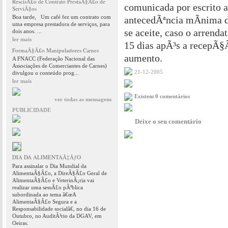
RescisÃ£o de Contrato PrestaÃ§Ã£o de
comunicada por escrito 
ServiÃ§os
Boa tarde, Um café fez um contrato com
antecedÃªncia mÃ­nima d
uma empresa prestadora de serviços, para
se aceite, caso o arrend
dois anos. ...
ler mais
15 dias apÃ³s a recepÃ
FormaÃ§Ã£o Manipuladores Carnes
aumento.
A FNACC (Federação Nacional das
Associações de Comerciantes de Carnes)
21-12-2005
divulgou o conteúdo prog...
ler mais
Existem 0 comentários
ver todas as mensagens
PUBLICIDADE
Deixe o seu comentário
DIA DA ALIMENTAÃ‡ÃƒO
Para assinalar o Dia Mundial da
AlimentaÃ§Ã£o, a DireÃ§Ã£o Geral de
AlimentaÃ§Ã£o e VeterinÃ¡ria vai
realizar uma sessÃ£o pÃºblica
subordinada ao tema â€œA
AlimentaÃ§Ã£o Segura e a
Responsabilidade socialâ€, no dia 16 de
Outubro, no AuditÃ³rio da DGAV, em
Oeiras.