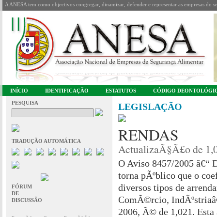
A ANESA tem como objectivos congregar, dinamizar, defender e representar as empresas do se
INÍCIO
IDENTIFICAÇÃO
ESTATUTOS
CÓDIGO DEONTOLÓGI
PESQUISA
LEGISLAÇÃO
RENDAS
TRADUÇÃO AUTOMÁTICA
ActualizaÃ§Ã£o de 1,
O Aviso 8457/2005 â€“ D
torna pÃºblico que o coe
diversos tipos de arren
FÓRUM
DE
ComÃ©rcio, IndÃºstriaâ€¦
DISCUSSÃO
2006, Ã© de 1,021. Esta