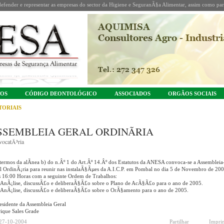
fender e representar as empresas do sector da Higiene e SeguranÃ§a Alimentar, assim como part
TOS
CÓDIGO DEONTOLÓGICO
ASSOCIADOS
ORGÃOS SOCIAIS
TORIAIS
SSEMBLEIA GERAL ORDINÃRIA
ocatÃ³ria
termos da alÃ­nea b) do n.Âº 1 do Art.Âº 14.Âº dos Estatutos da ANESA convoca-se a Assembleia
l OrdinÃ¡ria para reunir nas instalaÃ§Ãµes da A.I.C.P. em Pombal no dia 5 de Novembro de 200
s 16:00 Horas com a seguinte Ordem de Trabalhos:
 AnÃ¡lise, discussÃ£o e deliberaÃ§Ã£o sobre o Plano de AcÃ§Ã£o para o ano de 2005.
 AnÃ¡lise, discussÃ£o e deliberaÃ§Ã£o sobre o OrÃ§amento para o ano de 2005.
esidente da Assembleia Geral
ique Sales Grade
27-10-2004
Partilhar
Impri