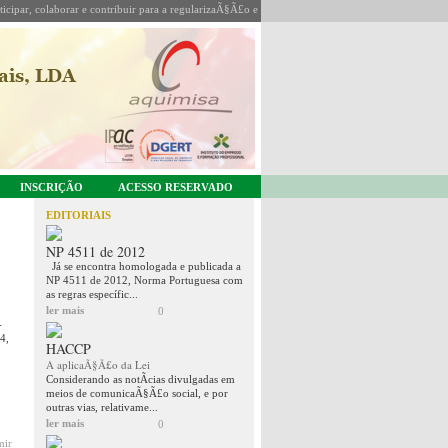
icipar, colaborar e contribuir para a regularizaÃ§Ã£o e coordenaÃ§Ã£o da sua actividade.
INSCRIÇÃO
ACESSO RESERVADO
EDITORIAIS
NP 4511 de 2012
Já se encontra homologada e publicada a
NP 4511 de 2012, Norma Portuguesa com
as regras específic...
ler mais
0
-
4,
HACCP
A aplicaÃ§Ã£o da Lei
Considerando as notÃ­cias divulgadas em
meios de comunicaÃ§Ã£o social, e por
outras vias, relativame...
ler mais
0
mir