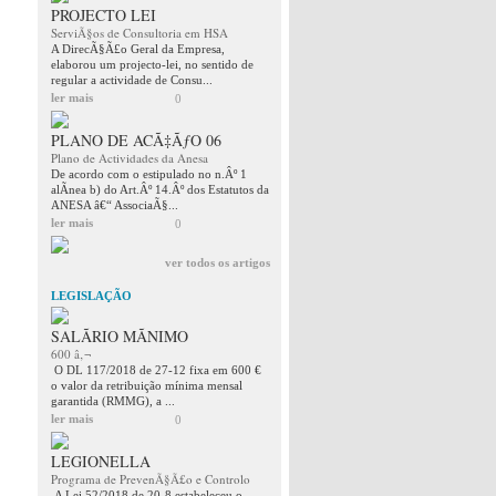
PROJECTO LEI
ServiÃ§os de Consultoria em HSA
A DirecÃ§Ã£o Geral da Empresa,
elaborou um projecto-lei, no sentido de
regular a actividade de Consu...
ler mais
0
PLANO DE ACÃ‡ÃƒO 06
Plano de Actividades da Anesa
De acordo com o estipulado no n.Âº 1
alÃ­nea b) do Art.Âº 14.Âº dos Estatutos da
ANESA â€“ AssociaÃ§...
ler mais
0
ver todos os artigos
LEGISLAÇÃO
SALÃRIO MÃNIMO
600 â‚¬
O DL 117/2018 de 27-12 fixa em 600 €
o valor da retribuição mínima mensal
garantida (RMMG), a ...
ler mais
0
LEGIONELLA
Programa de PrevenÃ§Ã£o e Controlo
A Lei 52/2018 de 20-8 estabeleceu o