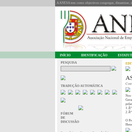
A ANESA tem como objectivos congregar, dinamizar, de
INÍCIO
IDENTIFICAÇÃO
ESTATU
PESQUISA
EDI
A
Conv
TRADUÇÃO AUTOMÁTICA
Nos 
Gera
pela
1.Âº
2.Âº
FÓRUM
DE
O Pr
DISCUSSÃO
Henr