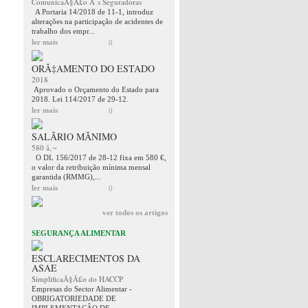
ComunicaÃ§Ã£o Ã s Seguradoras
A Portaria 14/2018 de 11-1, introduz
alterações na participação de acidentes de
trabalho dos empr...
ler mais
0
ORÃ‡AMENTO DO ESTADO
2018
Aprovado o Orçamento do Estado para
2018. Lei 114/2017 de 29-12.
ler mais
0
SALÃRIO MÃNIMO
580 â‚¬
O DL 156/2017 de 28-12 fixa em 580 €,
o valor da retribuição mínima mensal
garantida (RMMG),...
ler mais
0
ver todos os artigos
SEGURANÇA ALIMENTAR
ESCLARECIMENTOS DA
ASAE
SimplificaÃ§Ã£o do HACCP
Empresas do Sector Alimentar -
OBRIGATORIEDADE DE