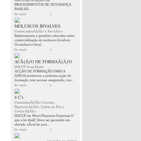
IMPLEMENTAÇÂO DE
PROCEDIMENTOS DE SEGURANÇA
BASEAD...
ler mais
1
MOLUSCOS BIVALVES
ComercializaÃ§Ã£o e ServiÃ§os
Relativamente a questões colocadas sobre
comercialização de moluscos bivalves:
Os moluscos bival...
ler mais
0
ACÃ‡ÃƒO DE FORMAÃ‡ÃƒO
HACCP AvanÃ§ado
ACÇÃO DE FORMAÇÃO FARO A
ANESA promoveu a primeira acção de
formação com sucesso assegurado, con...
ler mais
0
4 C's
ContaminaÃ§Ã£o Cruzada,
HigienizaÃ§Ã£o, Cadeia de Frio e
ConfecÃ§Ã£o
HACCP em Micro/Pequenas Empresas O
que a lei dizâ€¦ Deve ser garantido um
elevado nÃ­vel de prot...
ler mais
0
ver todos os artigos