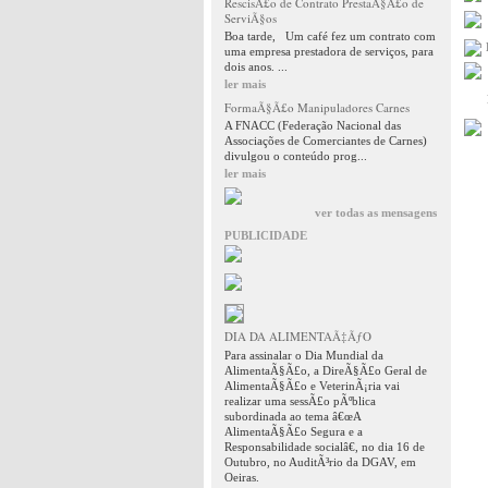
RescisÃ£o de Contrato PrestaÃ§Ã£o de
ServiÃ§os
Boa tarde, Um café fez um contrato com
uma empresa prestadora de serviços, para
dois anos. ...
ler mais
FormaÃ§Ã£o Manipuladores Carnes
A FNACC (Federação Nacional das
Associações de Comerciantes de Carnes)
divulgou o conteúdo prog...
ler mais
ver todas as mensagens
PUBLICIDADE
DIA DA ALIMENTAÃ‡ÃƒO
Para assinalar o Dia Mundial da
AlimentaÃ§Ã£o, a DireÃ§Ã£o Geral de
AlimentaÃ§Ã£o e VeterinÃ¡ria vai
realizar uma sessÃ£o pÃºblica
subordinada ao tema â€œA
AlimentaÃ§Ã£o Segura e a
Responsabilidade socialâ€, no dia 16 de
Outubro, no AuditÃ³rio da DGAV, em
Oeiras.