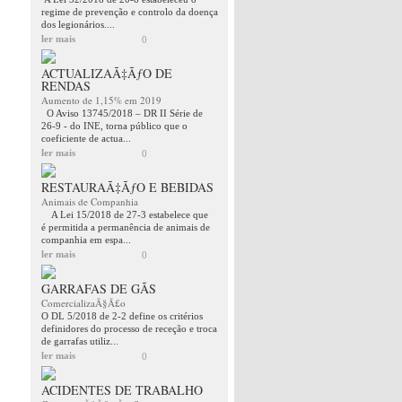
regime de prevenção e controlo da doença
dos legionários....
ler mais
0
ACTUALIZAÃ‡ÃƒO DE
RENDAS
Aumento de 1,15% em 2019
O Aviso 13745/2018 – DR II Série de
26-9 - do INE, torna público que o
coeficiente de actua...
ler mais
0
RESTAURAÃ‡ÃƒO E BEBIDAS
Animais de Companhia
A Lei 15/2018 de 27-3 estabelece que
é permitida a permanência de animais de
companhia em espa...
ler mais
0
GARRAFAS DE GÃS
ComercializaÃ§Ã£o
O DL 5/2018 de 2-2 define os critérios
definidores do processo de receção e troca
de garrafas utiliz...
ler mais
0
ACIDENTES DE TRABALHO