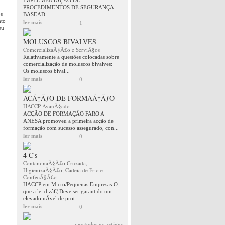
IMPLEMENTAÇÂO DE
PROCEDIMENTOS DE SEGURANÇA
os
BASEAD...
nto
ler mais
1
eu
MOLUSCOS BIVALVES
ComercializaÃ§Ã£o e ServiÃ§os
Relativamente a questões colocadas sobre
comercialização de moluscos bivalves:
Os moluscos bival...
ler mais
0
ACÃ‡ÃƒO DE FORMAÃ‡ÃƒO
HACCP AvanÃ§ado
ACÇÃO DE FORMAÇÃO FARO A
ANESA promoveu a primeira acção de
formação com sucesso assegurado, con...
ler mais
0
4 C's
ContaminaÃ§Ã£o Cruzada,
HigienizaÃ§Ã£o, Cadeia de Frio e
ConfecÃ§Ã£o
HACCP em Micro/Pequenas Empresas O
que a lei dizâ€¦ Deve ser garantido um
elevado nÃ­vel de prot...
ler mais
0
ver todos os artigos