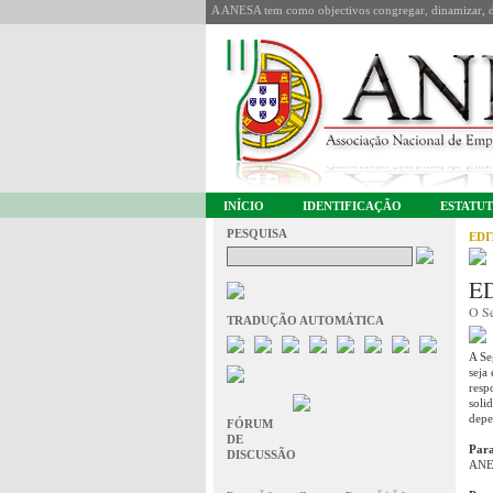
A ANESA tem como objectivos congregar, dinamizar, de
INÍCIO
IDENTIFICAÇÃO
ESTATU
PESQUISA
EDI
ED
O Se
TRADUÇÃO AUTOMÁTICA
A Se
seja
resp
soli
depe
FÓRUM
DE
Para
DISCUSSÃO
ANES