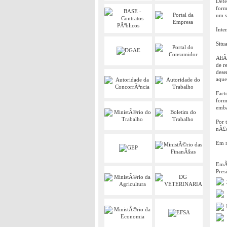
Defe
form
um s
Inte
Situ
AliÃ
de r
dese
aque
Fact
form
emba
Por 
nÃ£o
Em m
EmÃ­
Pres