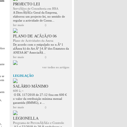
 um
PROJECTO LEI
ServiÃ§os de Consultoria em HSA
A DirecÃ§Ã£o Geral da Empresa,
elaborou um projecto-lei, no sentido de
regular a actividade de Consu...
ler mais
0
PLANO DE ACÃ‡ÃƒO 06
Plano de Actividades da Anesa
De acordo com o estipulado no n.Âº 1
obre
alÃ­nea b) do Art.Âº 14.Âº dos Estatutos da
ANESA â€“ AssociaÃ§...
ler mais
0
ante
ver todos os artigos
LEGISLAÇÃO
a se
a em
SALÃRIO MÃNIMO
600 â‚¬
 sem
O DL 117/2018 de 27-12 fixa em 600 €
o valor da retribuição mínima mensal
a,
garantida (RMMG), a ...
ler mais
0
LEGIONELLA
Programa de PrevenÃ§Ã£o e Controlo
o,
A Lei 52/2018 de 20-8 estabeleceu o