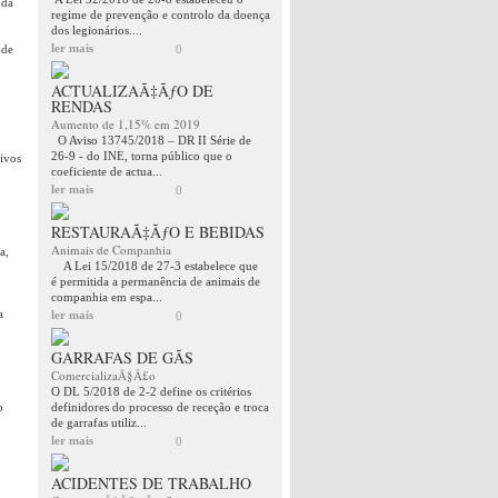
 da
regime de prevenção e controlo da doença
dos legionários....
ler mais
 de
0
ACTUALIZAÃ‡ÃƒO DE
RENDAS
Aumento de 1,15% em 2019
O Aviso 13745/2018 – DR II Série de
26-9 - do INE, torna público que o
ivos
coeficiente de actua...
ler mais
0
RESTAURAÃ‡ÃƒO E BEBIDAS
Animais de Companhia
a,
A Lei 15/2018 de 27-3 estabelece que
é permitida a permanência de animais de
companhia em espa...
a
ler mais
0
GARRAFAS DE GÃS
ComercializaÃ§Ã£o
O DL 5/2018 de 2-2 define os critérios
o
definidores do processo de receção e troca
de garrafas utiliz...
ler mais
0
ACIDENTES DE TRABALHO