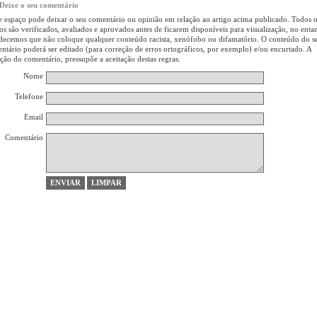
Deixe o seu comentário
e espaço pode deixar o seu comentário ou opinião em relação ao artigo acima publicado. Todos 
gos são verificados, avaliados e aprovados antes de ficarem disponíveis para visualização, no enta
decemos que não coloque qualquer conteúdo racista, xenófobo ou difamatório. O conteúdo do s
ntário poderá ser editado (para correção de erros ortográficos, por exemplo) e/ou encurtado. A
rção do comentário, pressupõe a aceitação destas regras.
Nome
Telefone
Email
Comentário