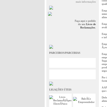
cons
mais informações
qual
Empr
sist
alim
Faça aqui o pedido
Empr
do seu
Livro de
aval
Reclamações
.
Empr
e in
Empr
Ã¡re
PARCEIROS/PARCERIAS
Empr
empr
Segu
empr
prod
segu
Por 
form
A AN
LIGAÇÕES ÚTEIS
que 
Defe
alim