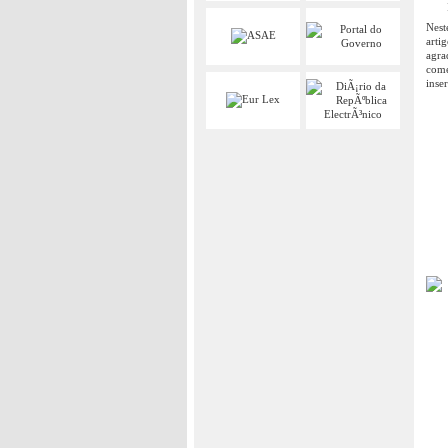
Nest
arti
agra
come
inse