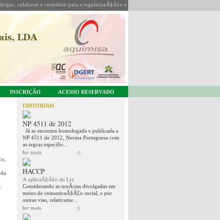
icipar, colaborar e contribuir para a regularizaÃ§Ã£o e coordenaÃ§Ã£o da sua actividade.
INSCRIÇÃO
ACESSO RESERVADO
EDITORIAIS
NP 4511 de 2012
Já se encontra homologada e publicada a
NP 4511 de 2012, Norma Portuguesa com
as regras específic...
ler mais
0
£o,
HACCP
 da
A aplicaÃ§Ã£o da Lei
Considerando as notÃ­cias divulgadas em
.
meios de comunicaÃ§Ã£o social, e por
outras vias, relativame...
ler mais
0