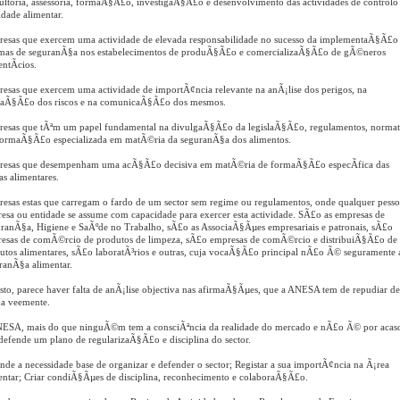
ultoria, assessoria, formaÃ§Ã£o, investigaÃ§Ã£o e desenvolvimento das actividades de controlo
idade alimentar.
esas que exercem uma actividade de elevada responsabilidade no sucesso da implementaÃ§Ã£o
emas de seguranÃ§a nos estabelecimentos de produÃ§Ã£o e comercializaÃ§Ã£o de gÃ©neros
entÃ­cios.
esas que exercem uma actividade de importÃ¢ncia relevante na anÃ¡lise dos perigos, na
iaÃ§Ã£o dos riscos e na comunicaÃ§Ã£o dos mesmos.
esas que tÃªm um papel fundamental na divulgaÃ§Ã£o da legislaÃ§Ã£o, regulamentos, normat
formaÃ§Ã£o especializada em matÃ©ria da seguranÃ§a dos alimentos.
esas que desempenham uma acÃ§Ã£o decisiva em matÃ©ria de formaÃ§Ã£o especÃ­fica das
as alimentares.
esas estas que carregam o fardo de um sector sem regime ou regulamentos, onde qualquer pesso
esa ou entidade se assume com capacidade para exercer esta actividade. SÃ£o as empresas de
ranÃ§a, Higiene e SaÃºde no Trabalho, sÃ£o as AssociaÃ§Ãµes empresariais e patronais, sÃ£o
esas de comÃ©rcio de produtos de limpeza, sÃ£o empresas de comÃ©rcio e distribuiÃ§Ã£o de
utos alimentares, sÃ£o laboratÃ³rios e outras, cuja vocaÃ§Ã£o principal nÃ£o Ã© seguramente 
ranÃ§a alimentar.
isto, parece haver falta de anÃ¡lise objectiva nas afirmaÃ§Ãµes, que a ANESA tem de repudiar de
a veemente.
ESA, mais do que ninguÃ©m tem a consciÃªncia da realidade do mercado e nÃ£o Ã© por acas
defende um plano de regularizaÃ§Ã£o e disciplina do sector.
nde a necessidade base de organizar e defender o sector; Registar a sua importÃ¢ncia na Ã¡rea
entar; Criar condiÃ§Ãµes de disciplina, reconhecimento e colaboraÃ§Ã£o.