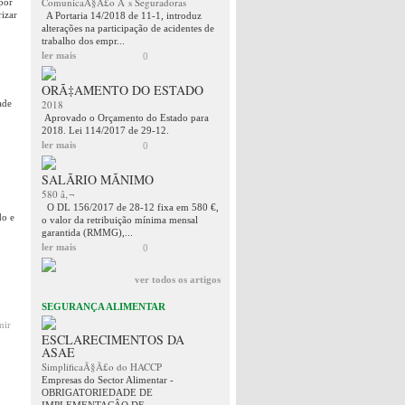
ComunicaÃ§Ã£o Ã s Seguradoras
por
rizar
A Portaria 14/2018 de 11-1, introduz
alterações na participação de acidentes de
trabalho dos empr...
ler mais
0
ORÃ‡AMENTO DO ESTADO
ade
2018
Aprovado o Orçamento do Estado para
2018. Lei 114/2017 de 29-12.
ler mais
0
SALÃRIO MÃNIMO
580 â‚¬
O DL 156/2017 de 28-12 fixa em 580 €,
do e
o valor da retribuição mínima mensal
garantida (RMMG),...
ler mais
0
ver todos os artigos
SEGURANÇA ALIMENTAR
mir
ESCLARECIMENTOS DA
ASAE
SimplificaÃ§Ã£o do HACCP
Empresas do Sector Alimentar -
OBRIGATORIEDADE DE