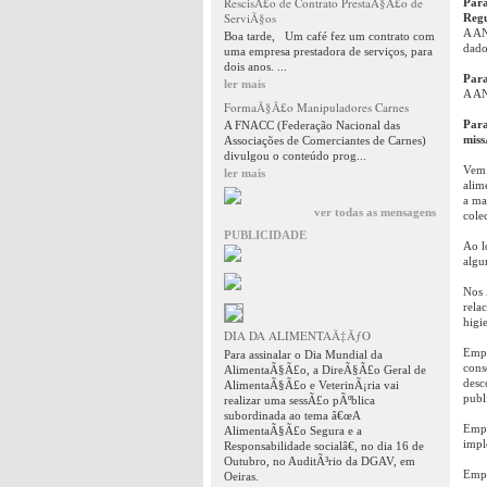
RescisÃ£o de Contrato PrestaÃ§Ã£o de
Para
ServiÃ§os
Reg
A AN
Boa tarde, Um café fez um contrato com
dado
uma empresa prestadora de serviços, para
dois anos. ...
Para
ler mais
A AN
FormaÃ§Ã£o Manipuladores Carnes
Para
A FNACC (Federação Nacional das
miss
Associações de Comerciantes de Carnes)
divulgou o conteúdo prog...
Vem 
ler mais
alim
a ma
ver todas as mensagens
cole
PUBLICIDADE
Ao l
algu
Nos 
rela
higi
DIA DA ALIMENTAÃ‡ÃƒO
Empr
Para assinalar o Dia Mundial da
cons
AlimentaÃ§Ã£o, a DireÃ§Ã£o Geral de
desc
AlimentaÃ§Ã£o e VeterinÃ¡ria vai
publ
realizar uma sessÃ£o pÃºblica
subordinada ao tema â€œA
Empr
AlimentaÃ§Ã£o Segura e a
impl
Responsabilidade socialâ€, no dia 16 de
Outubro, no AuditÃ³rio da DGAV, em
Empr
Oeiras.