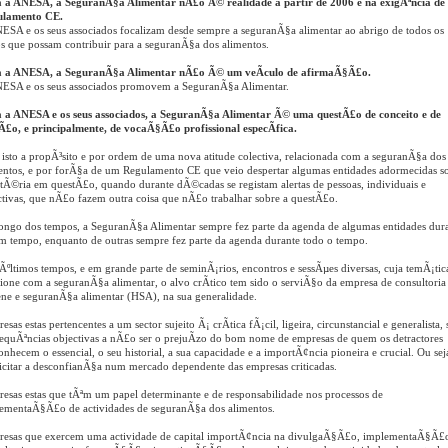
 a ANESA, a SeguranÃ§a Alimentar nÃ£o Ã© realidade a partir de 2006 e na exigÃªncia de
ulamento CE.
ESA e os seus associados focalizam desde sempre a seguranÃ§a alimentar ao abrigo de todos os
s que possam contribuir para a seguranÃ§a dos alimentos.
 a ANESA, a SeguranÃ§a Alimentar nÃ£o Ã© um veÃ­culo de afirmaÃ§Ã£o.
ESA e os seus associados promovem a SeguranÃ§a Alimentar.
 a ANESA e os seus associados, a SeguranÃ§a Alimentar Ã© uma questÃ£o de conceito e de
Ã£o, e principalmente, de vocaÃ§Ã£o profissional especÃ­fica.
isto a propÃ³sito e por ordem de uma nova atitude colectiva, relacionada com a seguranÃ§a dos
entos, e por forÃ§a de um Regulamento CE que veio despertar algumas entidades adormecidas s
tÃ©ria em questÃ£o, quando durante dÃ©cadas se registam alertas de pessoas, individuais e
ctivas, que nÃ£o fazem outra coisa que nÃ£o trabalhar sobre a questÃ£o.
ongo dos tempos, a SeguranÃ§a Alimentar sempre fez parte da agenda de algumas entidades dur
m tempo, enquanto de outras sempre fez parte da agenda durante todo o tempo.
Ãºltimos tempos, e em grande parte de seminÃ¡rios, encontros e sessÃµes diversas, cuja temÃ¡tic
cione com a seguranÃ§a alimentar, o alvo crÃ­tico tem sido o serviÃ§o da empresa de consultori
ene e seguranÃ§a alimentar (HSA), na sua generalidade.
esas estas pertencentes a um sector sujeito Ã¡ crÃ­tica fÃ¡cil, ligeira, circunstancial e generalista,
equÃªncias objectivas a nÃ£o ser o prejuÃ­zo do bom nome de empresas de quem os detractores
onhecem o essencial, o seu historial, a sua capacidade e a importÃ¢ncia pioneira e crucial. Ou sej
icitar a desconfianÃ§a num mercado dependente das empresas criticadas.
esas estas que tÃªm um papel determinante e de responsabilidade nos processos de
ementaÃ§Ã£o de actividades de seguranÃ§a dos alimentos.
esas que exercem uma actividade de capital importÃ¢ncia na divulgaÃ§Ã£o, implementaÃ§Ã£