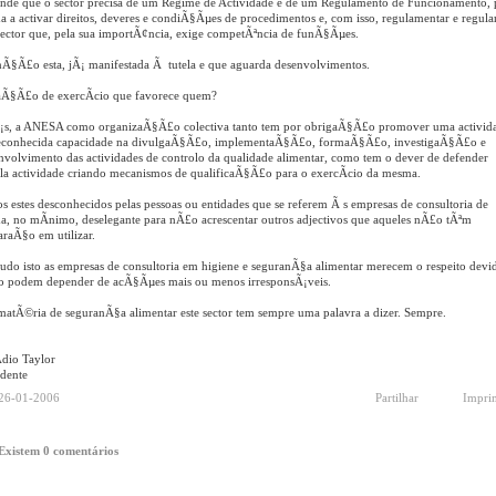
nde que o sector precisa de um Regime de Actividade e de um Regulamento de Funcionamento, 
a a activar direitos, deveres e condiÃ§Ãµes de procedimentos e, com isso, regulamentar e regula
ector que, pela sua importÃ¢ncia, exige competÃªncia de funÃ§Ãµes.
nÃ§Ã£o esta, jÃ¡ manifestada Ã tutela e que aguarda desenvolvimentos.
aÃ§Ã£o de exercÃ­cio que favorece quem?
¡s, a ANESA como organizaÃ§Ã£o colectiva tanto tem por obrigaÃ§Ã£o promover uma activid
econhecida capacidade na divulgaÃ§Ã£o, implementaÃ§Ã£o, formaÃ§Ã£o, investigaÃ§Ã£o e
nvolvimento das actividades de controlo da qualidade alimentar, como tem o dever de defender
la actividade criando mecanismos de qualificaÃ§Ã£o para o exercÃ­cio da mesma.
os estes desconhecidos pelas pessoas ou entidades que se referem Ã s empresas de consultoria de
a, no mÃ­nimo, deselegante para nÃ£o acrescentar outros adjectivos que aqueles nÃ£o tÃªm
raÃ§o em utilizar.
tudo isto as empresas de consultoria em higiene e seguranÃ§a alimentar merecem o respeito devi
 podem depender de acÃ§Ãµes mais ou menos irresponsÃ¡veis.
atÃ©ria de seguranÃ§a alimentar este sector tem sempre uma palavra a dizer. Sempre.
dio Taylor
idente
26-01-2006
Partilhar
Impri
Existem 0 comentários