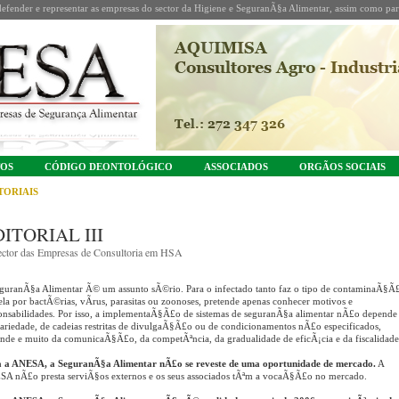
fender e representar as empresas do sector da Higiene e SeguranÃ§a Alimentar, assim como part
TOS
CÓDIGO DEONTOLÓGICO
ASSOCIADOS
ORGÃOS SOCIAIS
TORIAIS
ITORIAL III
ctor das Empresas de Consultoria em HSA
guranÃ§a Alimentar Ã© um assunto sÃ©rio. Para o infectado tanto faz o tipo de contaminaÃ§Ã
 ela por bactÃ©rias, vÃ­rus, parasitas ou zoonoses, pretende apenas conhecer motivos e
onsabilidades. Por isso, a implementaÃ§Ã£o de sistemas de seguranÃ§a alimentar nÃ£o depende
dariedade, de cadeias restritas de divulgaÃ§Ã£o ou de condicionamentos nÃ£o especificados,
nde e muito da comunicaÃ§Ã£o, da competÃªncia, da gradualidade de eficÃ¡cia e da fiscalidade
 a ANESA, a SeguranÃ§a Alimentar nÃ£o se reveste de uma oportunidade de mercado.
A
A nÃ£o presta serviÃ§os externos e os seus associados tÃªm a vocaÃ§Ã£o no mercado.