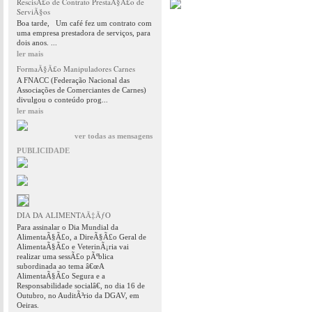
RescisÃ£o de Contrato PrestaÃ§Ã£o de
ServiÃ§os
Boa tarde, Um café fez um contrato com
uma empresa prestadora de serviços, para
dois anos. ...
ler mais
FormaÃ§Ã£o Manipuladores Carnes
A FNACC (Federação Nacional das
Associações de Comerciantes de Carnes)
divulgou o conteúdo prog...
ler mais
ver todas as mensagens
PUBLICIDADE
DIA DA ALIMENTAÃ‡ÃƒO
Para assinalar o Dia Mundial da
AlimentaÃ§Ã£o, a DireÃ§Ã£o Geral de
AlimentaÃ§Ã£o e VeterinÃ¡ria vai
realizar uma sessÃ£o pÃºblica
subordinada ao tema â€œA
AlimentaÃ§Ã£o Segura e a
Responsabilidade socialâ€, no dia 16 de
Outubro, no AuditÃ³rio da DGAV, em
Oeiras.