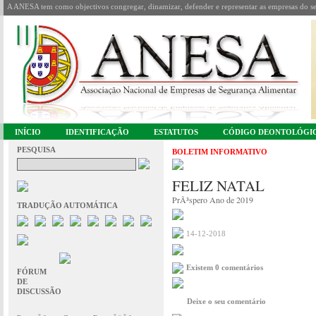
A ANESA tem como objectivos congregar, dinamizar, defender e representar as empresas do se
INÍCIO
IDENTIFICAÇÃO
ESTATUTOS
CÓDIGO DEONTOLÓGI
PESQUISA
BOLETIM INFORMATIVO
FELIZ NATAL
PrÃ³spero Ano de 2019
TRADUÇÃO AUTOMÁTICA
14-12-2018
Existem 0 comentários
FÓRUM
DE
DISCUSSÃO
Deixe o seu comentário