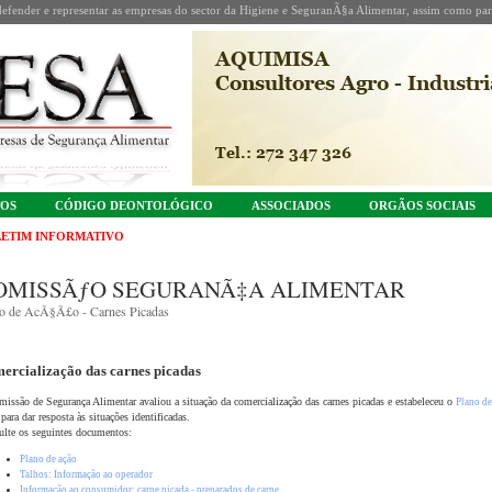
fender e representar as empresas do sector da Higiene e SeguranÃ§a Alimentar, assim como part
TOS
CÓDIGO DEONTOLÓGICO
ASSOCIADOS
ORGÃOS SOCIAIS
ETIM INFORMATIVO
OMISSÃƒO SEGURANÃ‡A ALIMENTAR
o de AcÃ§Ã£o - Carnes Picadas
ercialização das carnes picadas
issão de Segurança Alimentar avaliou a situação da comercialização das carnes picadas e estabeleceu o
Plano de
para dar resposta às situações identificadas.
lte os seguintes documentos:
Plano de ação
Talhos: Informação ao operador
Informação ao consumidor: carne picada - preparados de carne