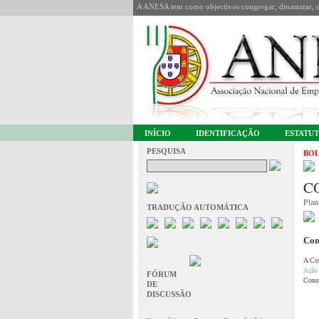
A ANESA tem como objectivos congregar, dinamizar, de
INÍCIO
IDENTIFICAÇÃO
ESTATU
PESQUISA
BOL
C
Plan
TRADUÇÃO AUTOMÁTICA
Com
A Com
Ação
FÓRUM
Consu
DE
DISCUSSÃO