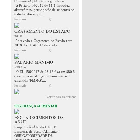
ComunicaÃ§Ã£o Ã s Seguradoras
A Portaria 14/2018 de 11-1, introduz
alterações na participação de acidentes de
trabalho dos empr...
ler mais
0
ORÃ‡AMENTO DO ESTADO
2018
Aprovado o Orçamento do Estado para
2018. Lei 114/2017 de 29-12.
ler mais
0
SALÃRIO MÃNIMO
580 â‚¬
O DL 156/2017 de 28-12 fixa em 580 €,
o valor da retribuição mínima mensal
garantida (RMMG),...
ler mais
0
ver todos os artigos
SEGURANÇA ALIMENTAR
ESCLARECIMENTOS DA
ASAE
SimplificaÃ§Ã£o do HACCP
Empresas do Sector Alimentar -
OBRIGATORIEDADE DE