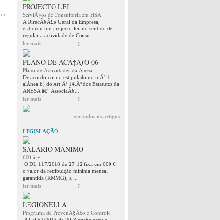
PROJECTO LEI
ServiÃ§os de Consultoria em HSA
mir
A DirecÃ§Ã£o Geral da Empresa,
elaborou um projecto-lei, no sentido de
regular a actividade de Consu...
ler mais
0
PLANO DE ACÃ‡ÃƒO 06
Plano de Actividades da Anesa
De acordo com o estipulado no n.Âº 1
alÃ­nea b) do Art.Âº 14.Âº dos Estatutos da
ANESA â€“ AssociaÃ§...
ler mais
0
ver todos os artigos
LEGISLAÇÃO
SALÃRIO MÃNIMO
600 â‚¬
O DL 117/2018 de 27-12 fixa em 600 €
o valor da retribuição mínima mensal
garantida (RMMG), a ...
ler mais
0
LEGIONELLA
Programa de PrevenÃ§Ã£o e Controlo
A Lei 52/2018 de 20-8 estabeleceu o