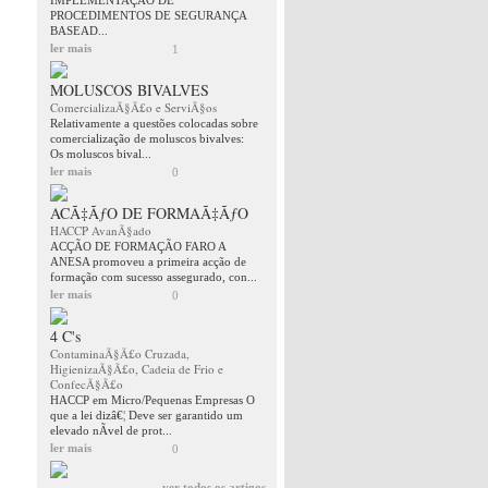
IMPLEMENTAÇÂO DE
PROCEDIMENTOS DE SEGURANÇA
BASEAD...
ler mais
1
MOLUSCOS BIVALVES
ComercializaÃ§Ã£o e ServiÃ§os
Relativamente a questões colocadas sobre
comercialização de moluscos bivalves:
Os moluscos bival...
ler mais
0
ACÃ‡ÃƒO DE FORMAÃ‡ÃƒO
HACCP AvanÃ§ado
ACÇÃO DE FORMAÇÃO FARO A
ANESA promoveu a primeira acção de
formação com sucesso assegurado, con...
ler mais
0
4 C's
ContaminaÃ§Ã£o Cruzada,
HigienizaÃ§Ã£o, Cadeia de Frio e
ConfecÃ§Ã£o
HACCP em Micro/Pequenas Empresas O
que a lei dizâ€¦ Deve ser garantido um
elevado nÃ­vel de prot...
ler mais
0
ver todos os artigos