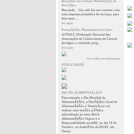
RescisÃ£o de Contrato PrestaÃ§Ã£o de
ServiÃ§os
Boa tarde, Um café fez um contrato com
uma empresa prestadora de serviços, para
dois anos. ...
ler mais
FormaÃ§Ã£o Manipuladores Carnes
A FNACC (Federação Nacional das
Associações de Comerciantes de Carnes)
divulgou o conteúdo prog...
ler mais
ver todas as mensagens
PUBLICIDADE
DIA DA ALIMENTAÃ‡ÃƒO
Para assinalar o Dia Mundial da
AlimentaÃ§Ã£o, a DireÃ§Ã£o Geral de
AlimentaÃ§Ã£o e VeterinÃ¡ria vai
realizar uma sessÃ£o pÃºblica
subordinada ao tema â€œA
AlimentaÃ§Ã£o Segura e a
Responsabilidade socialâ€, no dia 16 de
Outubro, no AuditÃ³rio da DGAV, em
Oeiras.