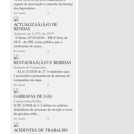
regime de prevenção e controlo da doença
dos legionários....
ler mais
0
ACTUALIZAÃ‡ÃƒO DE
RENDAS
Aumento de 1,15% em 2019
O Aviso 13745/2018 – DR II Série de
26-9 - do INE, torna público que o
coeficiente de actua...
ler mais
0
RESTAURAÃ‡ÃƒO E BEBIDAS
Animais de Companhia
A Lei 15/2018 de 27-3 estabelece que
é permitida a permanência de animais de
companhia em espa...
ler mais
0
GARRAFAS DE GÃS
ComercializaÃ§Ã£o
O DL 5/2018 de 2-2 define os critérios
definidores do processo de receção e troca
de garrafas utiliz...
ler mais
0
ACIDENTES DE TRABALHO