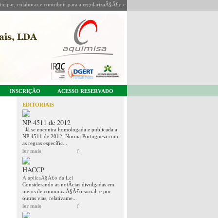
icipar, colaborar e contribuir para a regularizaÃ§Ã£o e coordenaÃ§Ã£o da sua actividade.
INSCRIÇÃO
ACESSO RESERVADO
EDITORIAIS
NP 4511 de 2012
Já se encontra homologada e publicada a
NP 4511 de 2012, Norma Portuguesa com
as regras específic...
ler mais
0
HACCP
A aplicaÃ§Ã£o da Lei
Considerando as notÃ­cias divulgadas em
meios de comunicaÃ§Ã£o social, e por
outras vias, relativame...
ler mais
0