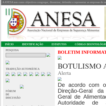
A ANESA tem como objectivos congregar, dinamizar, defender e representar as empresas do se
INÍCIO
IDENTIFICAÇÃO
ESTATUTOS
CÓDIGO DEONTOLÓGI
PESQUISA
BOLETIM INFORMA
BOTULISMO 
TRADUÇÃO AUTOMÁTICA
Alerta
De acordo com o
Direção-Geral d
FÓRUM
DE
Geral de Alimenta
DISCUSSÃO
Autoridade de 