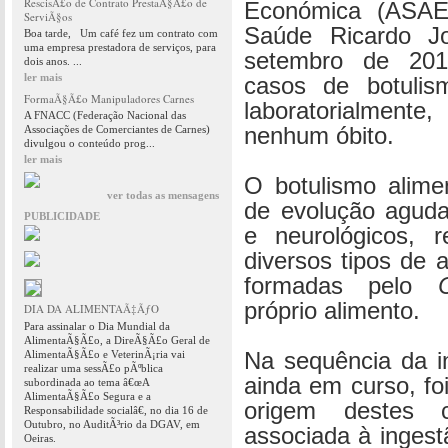
RescisÃ£o de Contrato PrestaÃ§Ã£o de
Económica (ASAE)
ServiÃ§os
Saúde Ricardo J
Boa tarde, Um café fez um contrato com
uma empresa prestadora de serviços, para
setembro de 2015
dois anos. ...
ler mais
casos de botulism
FormaÃ§Ã£o Manipuladores Carnes
laboratorialmente
A FNACC (Federação Nacional das
Associações de Comerciantes de Carnes)
nenhum óbito.
divulgou o conteúdo prog...
ler mais
O botulismo alime
ver todas as mensagens
de evolução aguda
PUBLICIDADE
e neurológicos, r
diversos tipos de 
formadas pelo
próprio alimento.
DIA DA ALIMENTAÃ‡ÃƒO
Para assinalar o Dia Mundial da
AlimentaÃ§Ã£o, a DireÃ§Ã£o Geral de
AlimentaÃ§Ã£o e VeterinÃ¡ria vai
Na sequência da i
realizar uma sessÃ£o pÃºblica
ainda em curso, fo
subordinada ao tema â€œA
AlimentaÃ§Ã£o Segura e a
origem destes 
Responsabilidade socialâ€, no dia 16 de
Outubro, no AuditÃ³rio da DGAV, em
associada à ingest
Oeiras.