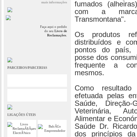
fumados (alheiras
mais informações
com a marca 
Transmontana".
Faça aqui o pedido
do seu
Livro de
Os produtos re
Reclamações
.
distribuídos e co
pontos do país, 
posse dos consumi
frequente a co
PARCEIROS/PARCERIAS
mesmos.
Como resultado
efetuada pelas en
Saúde, Direção-
Veterinária, A
LIGAÇÕES ÚTEIS
Alimentar e Económ
Saúde Dr. Ricardo
dos princípios d