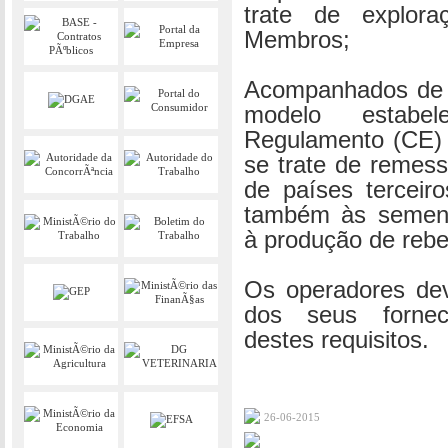
trate de explor
Membros;
Acompanhados de u
modelo estab
Regulamento (CE) 
se trate de remes
de países terceiro
também às sement
à produção de rebe
Os operadores dev
dos seus forne
destes requisitos.
26-06-2015