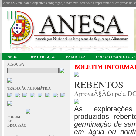
A ANESA tem como objectivos congregar, dinamizar, defender e representar as empresas do se
INÍCIO
IDENTIFICAÇÃO
ESTATUTOS
CÓDIGO DEONTOLÓGI
PESQUISA
BOLETIM INFORMA
REBENTOS
TRADUÇÃO AUTOMÁTICA
AprovaÃ§Ã£o pela D
As exploraçõe
produzidos reben
FÓRUM
DE
germinação de sem
DISCUSSÃO
em água ou noutr