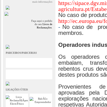
https://sipace.dgv.mi
mais informações
agricultura.pt/Esta
No caso de produto
http://ec.europa.eu/
Faça aqui o pedido
do seu
Livro de
-
No caso de prod
Reclamações
.
membros.
Operadores indust
PARCEIROS/PARCERIAS
Os operadores d
embalam, trans
rebentos crus dev
destes produtos sã
Provenientes de
LIGAÇÕES ÚTEIS
aprovadas pela 
explorações nacio
respetivas Autori