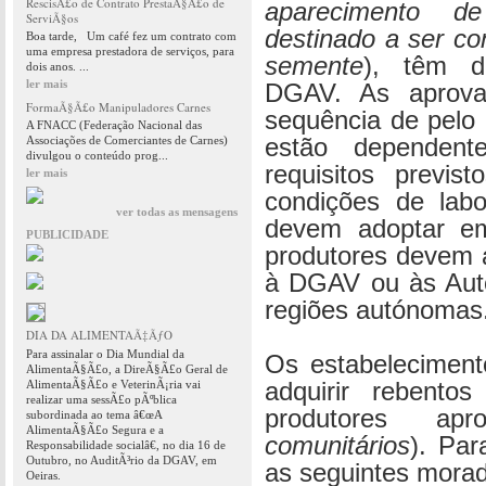
RescisÃ£o de Contrato PrestaÃ§Ã£o de
aparecimento d
ServiÃ§os
destinado a ser con
Boa tarde, Um café fez um contrato com
uma empresa prestadora de serviços, para
semente
), têm d
dois anos. ...
ler mais
DGAV. As aprova
FormaÃ§Ã£o Manipuladores Carnes
sequência de pelo
A FNACC (Federação Nacional das
Associações de Comerciantes de Carnes)
estão dependen
divulgou o conteúdo prog...
requisitos previ
ler mais
condições de labo
ver todas as mensagens
devem adoptar em
PUBLICIDADE
produtores devem a
à DGAV ou às Aut
regiões autónomas
DIA DA ALIMENTAÃ‡ÃƒO
Para assinalar o Dia Mundial da
Os estabelecimen
AlimentaÃ§Ã£o, a DireÃ§Ã£o Geral de
AlimentaÃ§Ã£o e VeterinÃ¡ria vai
adquirir rebentos
realizar uma sessÃ£o pÃºblica
produtores apr
subordinada ao tema â€œA
AlimentaÃ§Ã£o Segura e a
comunitários
). Par
Responsabilidade socialâ€, no dia 16 de
Outubro, no AuditÃ³rio da DGAV, em
as seguintes morad
Oeiras.