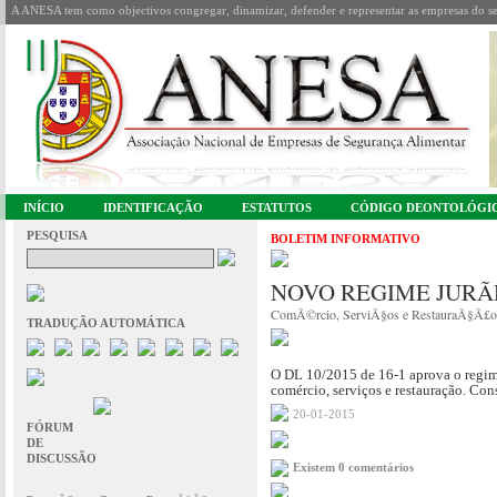
A ANESA tem como objectivos congregar, dinamizar, defender e representar as empresas do se
INÍCIO
IDENTIFICAÇÃO
ESTATUTOS
CÓDIGO DEONTOLÓGI
PESQUISA
BOLETIM INFORMATIVO
NOVO REGIME JURÃ
ComÃ©rcio, ServiÃ§os e RestauraÃ§Ã£o
TRADUÇÃO AUTOMÁTICA
O DL 10/2015 de 16-1 aprova o regime
comércio, serviços e restauração. Con
20-01-2015
FÓRUM
DE
DISCUSSÃO
Existem 0 comentários