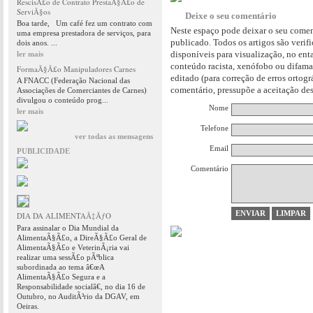
RescisÃ£o de Contrato PrestaÃ§Ã£o de
ServiÃ§os
Deixe o seu comentário
Boa tarde, Um café fez um contrato com
Neste espaço pode deixar o seu comen
uma empresa prestadora de serviços, para
publicado. Todos os artigos são verif
dois anos. ...
disponíveis para visualização, no en
ler mais
conteúdo racista, xenófobo ou difama
FormaÃ§Ã£o Manipuladores Carnes
editado (para correção de erros ortog
A FNACC (Federação Nacional das
comentário, pressupõe a aceitação des
Associações de Comerciantes de Carnes)
divulgou o conteúdo prog...
Nome
ler mais
Telefone
ver todas as mensagens
Email
PUBLICIDADE
Comentário
DIA DA ALIMENTAÃ‡ÃƒO
Para assinalar o Dia Mundial da
AlimentaÃ§Ã£o, a DireÃ§Ã£o Geral de
AlimentaÃ§Ã£o e VeterinÃ¡ria vai
realizar uma sessÃ£o pÃºblica
subordinada ao tema â€œA
AlimentaÃ§Ã£o Segura e a
Responsabilidade socialâ€, no dia 16 de
Outubro, no AuditÃ³rio da DGAV, em
Oeiras.