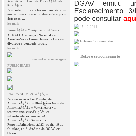
RescisÃ£o de Contrato PrestaÃ§Ã£o de
DGAV emitiu um
ServiÃ§os
Esclarecimento 
Boa tarde, Um café fez um contrato com
uma empresa prestadora de serviços, para
pode consultar
aqu
dois anos. ...
ler mais
15-12-2014
FormaÃ§Ã£o Manipuladores Carnes
A FNACC (Federação Nacional das
Associações de Comerciantes de Carnes)
Existem 0 comentários
divulgou o conteúdo prog...
ler mais
Deixe o seu comentário
ver todas as mensagens
PUBLICIDADE
DIA DA ALIMENTAÃ‡ÃƒO
Para assinalar o Dia Mundial da
AlimentaÃ§Ã£o, a DireÃ§Ã£o Geral de
AlimentaÃ§Ã£o e VeterinÃ¡ria vai
realizar uma sessÃ£o pÃºblica
subordinada ao tema â€œA
AlimentaÃ§Ã£o Segura e a
Responsabilidade socialâ€, no dia 16 de
Outubro, no AuditÃ³rio da DGAV, em
Oeiras.