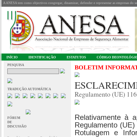
A ANESA tem como objectivos congregar, dinamizar, defender e representar as empresas do se
INÍCIO
IDENTIFICAÇÃO
ESTATUTOS
CÓDIGO DEONTOLÓGI
PESQUISA
BOLETIM INFORMA
ESCLARECIM
TRADUÇÃO AUTOMÁTICA
Regulamento (UE) 116
Relativamente à a
FÓRUM
DE
Regulamento (UE) 
DISCUSSÃO
Rotulagem e Info