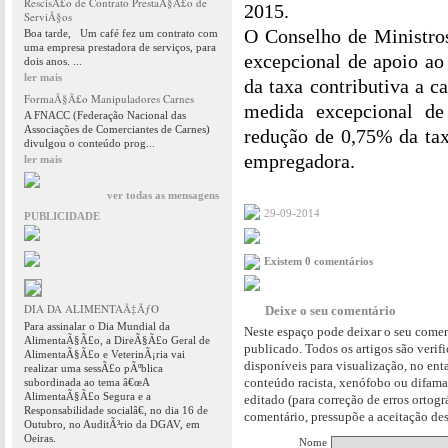
RescisÃ£o de Contrato PrestaÃ§Ã£o de
2015.
ServiÃ§os
O Conselho de Ministro
Boa tarde, Um café fez um contrato com
uma empresa prestadora de serviços, para
excepcional de apoio ao
dois anos. ...
ler mais
da taxa contributiva a c
FormaÃ§Ã£o Manipuladores Carnes
medida excepcional de
A FNACC (Federação Nacional das
Associações de Comerciantes de Carnes)
redução de 0,75% da tax
divulgou o conteúdo prog...
empregadora.
ler mais
ver todas as mensagens
29-09-2014
PUBLICIDADE
Existem 0 comentários
DIA DA ALIMENTAÃ‡ÃƒO
Deixe o seu comentário
Para assinalar o Dia Mundial da
Neste espaço pode deixar o seu comen
AlimentaÃ§Ã£o, a DireÃ§Ã£o Geral de
publicado. Todos os artigos são verif
AlimentaÃ§Ã£o e VeterinÃ¡ria vai
disponíveis para visualização, no en
realizar uma sessÃ£o pÃºblica
conteúdo racista, xenófobo ou difama
subordinada ao tema â€œA
AlimentaÃ§Ã£o Segura e a
editado (para correção de erros ortog
Responsabilidade socialâ€, no dia 16 de
comentário, pressupõe a aceitação des
Outubro, no AuditÃ³rio da DGAV, em
Oeiras.
Nome