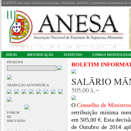
A ANESA tem como objectivos congregar, dinamizar, defender e representar as empresas do se
INÍCIO
IDENTIFICAÇÃO
ESTATUTOS
CÓDIGO DEONTOLÓGI
PESQUISA
BOLETIM INFORMA
SALÃRIO MÃ
TRADUÇÃO AUTOMÁTICA
505,00 â‚¬
O
Conselho de Ministro
retribuição mínima men
FÓRUM
DE
em 505,00 €. Esta decisã
DISCUSSÃO
de Outubro de 2014 apl