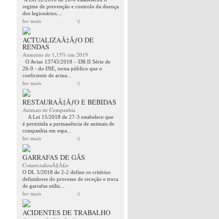
regime de prevenção e controlo da doença
dos legionários....
ler mais
0
ACTUALIZAÃ‡ÃƒO DE
RENDAS
Aumento de 1,15% em 2019
O Aviso 13745/2018 – DR II Série de
26-9 - do INE, torna público que o
coeficiente de actua...
ler mais
0
RESTAURAÃ‡ÃƒO E BEBIDAS
Animais de Companhia
A Lei 15/2018 de 27-3 estabelece que
é permitida a permanência de animais de
companhia em espa...
ler mais
0
GARRAFAS DE GÃS
ComercializaÃ§Ã£o
O DL 5/2018 de 2-2 define os critérios
definidores do processo de receção e troca
de garrafas utiliz...
ler mais
0
ACIDENTES DE TRABALHO