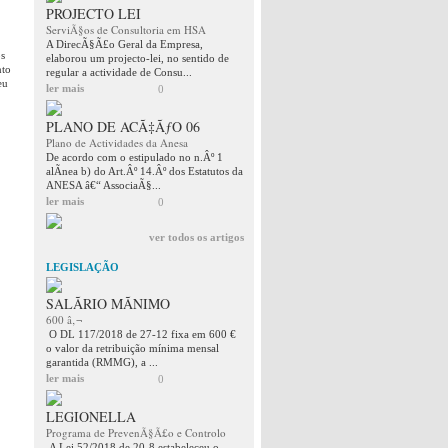
PROJECTO LEI
ServiÃ§os de Consultoria em HSA
A DirecÃ§Ã£o Geral da Empresa,
os
elaborou um projecto-lei, no sentido de
nto
regular a actividade de Consu...
eu
ler mais
0
PLANO DE ACÃ‡ÃƒO 06
Plano de Actividades da Anesa
De acordo com o estipulado no n.Âº 1
alÃ­nea b) do Art.Âº 14.Âº dos Estatutos da
ANESA â€“ AssociaÃ§...
ler mais
0
ver todos os artigos
LEGISLAÇÃO
SALÃRIO MÃNIMO
600 â‚¬
O DL 117/2018 de 27-12 fixa em 600 €
o valor da retribuição mínima mensal
garantida (RMMG), a ...
ler mais
0
LEGIONELLA
Programa de PrevenÃ§Ã£o e Controlo
A Lei 52/2018 de 20-8 estabeleceu o