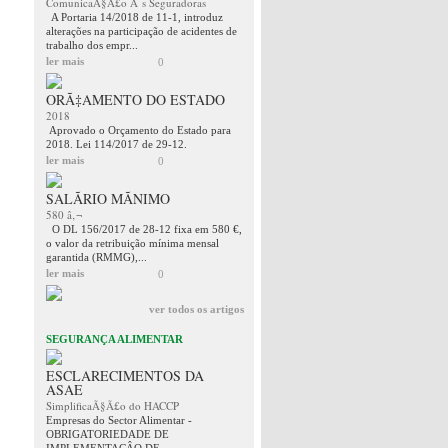
ComunicaÃ§Ã£o Ã s Seguradoras
A Portaria 14/2018 de 11-1, introduz
alterações na participação de acidentes de
trabalho dos empr...
ler mais
0
ORÃ‡AMENTO DO ESTADO
2018
Aprovado o Orçamento do Estado para
2018. Lei 114/2017 de 29-12.
ler mais
0
SALÃRIO MÃNIMO
580 â‚¬
O DL 156/2017 de 28-12 fixa em 580 €,
o valor da retribuição mínima mensal
garantida (RMMG),...
ler mais
0
ver todos os artigos
SEGURANÇA ALIMENTAR
ESCLARECIMENTOS DA
ASAE
SimplificaÃ§Ã£o do HACCP
Empresas do Sector Alimentar -
OBRIGATORIEDADE DE