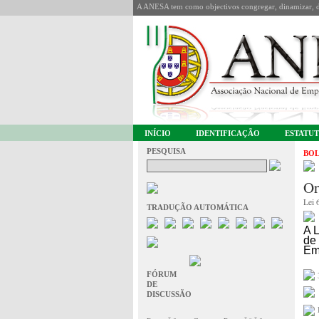
A ANESA tem como objectivos congregar, dinamizar, de
INÍCIO
IDENTIFICAÇÃO
ESTATU
PESQUISA
BOL
Or
Lei 
TRADUÇÃO AUTOMÁTICA
A 
de
Em
FÓRUM
DE
DISCUSSÃO