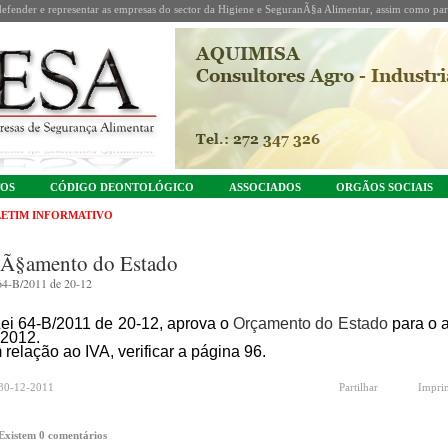
fender e representar as empresas do sector da Higiene e SeguranÃ§a Alimentar, assim como part
TOS
CÓDIGO DEONTOLÓGICO
ASSOCIADOS
ORGÃOS SOCIAIS
ETIM INFORMATIVO
Ã§amento do Estado
64-B/2011 de 20-12
Lei 64-B/2011 de 20-12, aprova o
Orçamento do Estado
para o 
 2012.
 relação ao IVA
, verificar a página 96.
30-12-2011
Partilhar
Impri
Existem 0 comentários