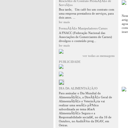
RescisÃ£o de Contrato PrestaÃ§Ã£o de
ServiÃ§os
Boa tarde, Um café fez um contrato com
uma empresa prestadora de serviços, para
Nest
dois anos. ...
arti
ler mais
agra
FormaÃ§Ã£o Manipuladores Carnes
come
inse
A FNACC (Federação Nacional das
Associações de Comerciantes de Carnes)
divulgou o conteúdo prog...
ler mais
ver todas as mensagens
PUBLICIDADE
DIA DA ALIMENTAÃ‡ÃƒO
Para assinalar o Dia Mundial da
AlimentaÃ§Ã£o, a DireÃ§Ã£o Geral de
AlimentaÃ§Ã£o e VeterinÃ¡ria vai
realizar uma sessÃ£o pÃºblica
subordinada ao tema â€œA
AlimentaÃ§Ã£o Segura e a
Responsabilidade socialâ€, no dia 16 de
Outubro, no AuditÃ³rio da DGAV, em
Oeiras.