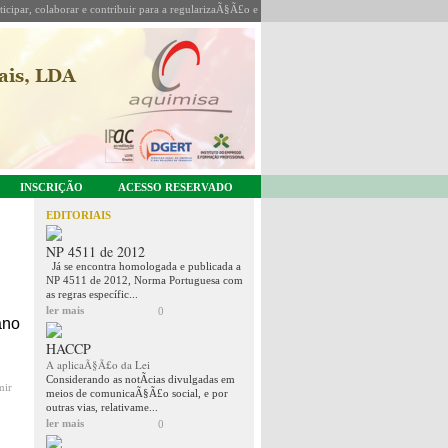
icipar, colaborar e contribuir para a regularizaÃ§Ã£o e coordenaÃ§Ã£o da sua actividade.
INSCRIÇÃO
ACESSO RESERVADO
EDITORIAIS
NP 4511 de 2012
Já se encontra homologada e publicada a
NP 4511 de 2012, Norma Portuguesa com
as regras específic...
ler mais
0
ano
HACCP
A aplicaÃ§Ã£o da Lei
Considerando as notÃ­cias divulgadas em
mir
meios de comunicaÃ§Ã£o social, e por
outras vias, relativame...
ler mais
0