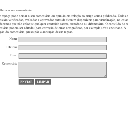
Deixe o seu comentário
e espaço pode deixar o seu comentário ou opinião em relação ao artigo acima publicado. Todos 
gos são verificados, avaliados e aprovados antes de ficarem disponíveis para visualização, no enta
decemos que não coloque qualquer conteúdo racista, xenófobo ou difamatório. O conteúdo do s
ntário poderá ser editado (para correção de erros ortográficos, por exemplo) e/ou encurtado. A
rção do comentário, pressupõe a aceitação destas regras.
Nome
Telefone
Email
Comentário