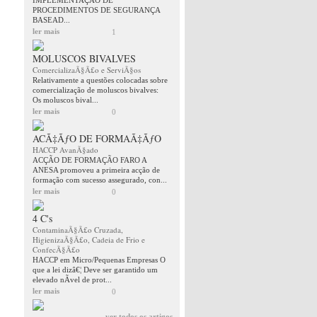
IMPLEMENTAÇÂO DE
PROCEDIMENTOS DE SEGURANÇA
BASEAD...
ler mais
1
MOLUSCOS BIVALVES
ComercializaÃ§Ã£o e ServiÃ§os
Relativamente a questões colocadas sobre
comercialização de moluscos bivalves:
Os moluscos bival...
ler mais
0
ACÃ‡ÃƒO DE FORMAÃ‡ÃƒO
HACCP AvanÃ§ado
ACÇÃO DE FORMAÇÃO FARO A
ANESA promoveu a primeira acção de
formação com sucesso assegurado, con...
ler mais
0
4 C's
ContaminaÃ§Ã£o Cruzada,
HigienizaÃ§Ã£o, Cadeia de Frio e
ConfecÃ§Ã£o
HACCP em Micro/Pequenas Empresas O
que a lei dizâ€¦ Deve ser garantido um
elevado nÃ­vel de prot...
ler mais
0
ver todos os artigos